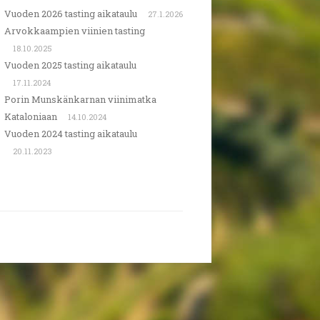
Vuoden 2026 tasting aikataulu
27.1.2026
Arvokkaampien viinien tasting
18.10.2025
Vuoden 2025 tasting aikataulu
17.11.2024
Porin Munskänkarnan viinimatka
Kataloniaan
14.10.2024
Vuoden 2024 tasting aikataulu
20.11.2023