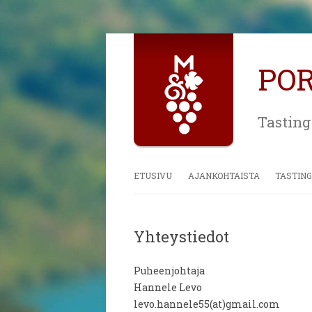
PO
Tasting
ETUSIVU
AJANKOHTAISTA
TASTING
Yhteystiedot
Puheenjohtaja
Hannele Levo
levo.hannele55(at)gmail.com