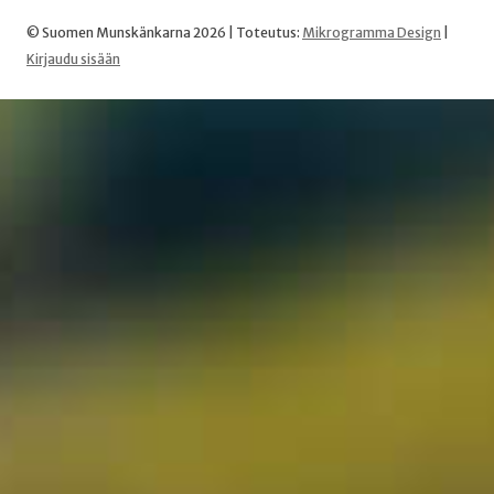
© Suomen Munskänkarna 2026 | Toteutus:
Mikrogramma Design
|
Kirjaudu sisään