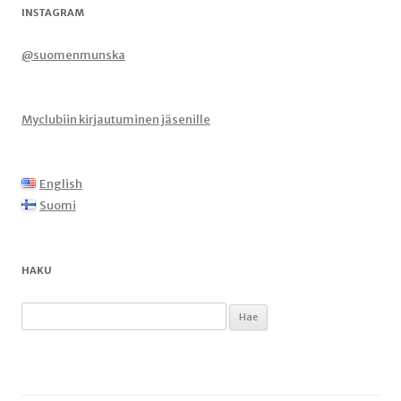
INSTAGRAM
@suomenmunska
Myclubiin kirjautuminen jäsenille
English
Suomi
HAKU
Haku: