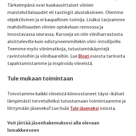
Tärkeimpänä ovat kuukausittaiset viinien
maistelutilaisuudet eli tastingit alustuksineen. Olemme
objektiivinen ja ei kaupallinen toimija. Lisäksi tarjoamme
mahdollisuuden viinien opiskeluun rennossa ja
innostavassa seurassa. Kursseja on niin viiniharrastusta
aloitteleville kuin edistyneemmillekin viini-intoilijoille.
Teemme myös viinimatkoja, tutustumiskäyntejä
ravintoloihin ja viinibaareihin. Lue
Blogi
osiosta tarinoita
tapahtumistamme ja inspiroidu viineistä.
Tule mukaan toimintaan
Toivotamme kaikki viineistä kiinnostuneet täysi-ikäiset
lämpimästi tervetulleiksi tutustumaan toimintaamme ja
liittymään jäseneksi! Lue lisää
Tule jäseneksi
osiosta.
Voit jättää jäsenhakemuksesi a
lla olevaan
lomakkeeseen