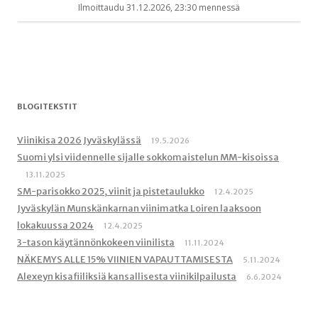
BLOGITEKSTIT
Viinikisa 2026 Jyväskylässä
19.5.2026
Suomi ylsi viidennelle sijalle sokkomaistelun MM-kisoissa
13.11.2025
SM-parisokko 2025, viinit ja pistetaulukko
12.4.2025
Jyväskylän Munskänkarnan viinimatka Loiren laaksoon
lokakuussa 2024
12.4.2025
3-tason käytännönkokeen viinilista
11.11.2024
NÄKEMYS ALLE 15% VIINIEN VAPAUTTAMISESTA
5.11.2024
Alexeyn kisafiiliksiä kansallisesta viinikilpailusta
6.6.2024