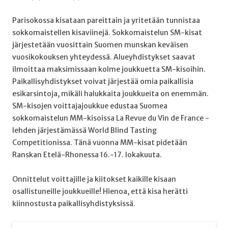
Parisokossa kisataan pareittain ja yritetään tunnistaa
sokkomaistellen kisaviinejä.
Sokkomaistelun SM-kisat
järjestetään vuosittain Suomen munskan keväisen
vuosikokouksen yhteydessä. Alueyhdistykset saavat
ilmoittaa maksimissaan kolme joukkuetta SM-kisoihin.
Paikallisyhdistykset voivat järjestää omia paikallisia
esikarsintoja, mikäli halukkaita joukkueita on enemmän.
SM-kisojen voittajajoukkue edustaa Suomea
sokkomaistelun MM-kisoissa La Revue du Vin de France -
lehden järjestämässä World Blind Tasting
Competitionissa. Tänä vuonna MM-kisat pidetään
Ranskan Etelä-Rhonessa 16.-17. lokakuuta.
Onnittelut voittajille ja kiitokset kaikille kisaan
osallistuneille joukkueille! Hienoa, että kisa herätti
kiinnostusta paikallisyhdistyksissä.