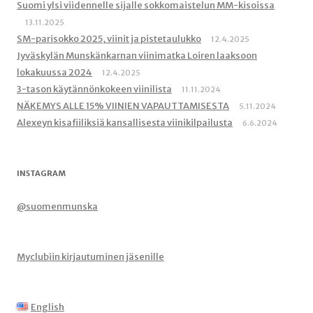
Suomi ylsi viidennelle sijalle sokkomaistelun MM-kisoissa
13.11.2025
SM-parisokko 2025, viinit ja pistetaulukko
12.4.2025
Jyväskylän Munskänkarnan viinimatka Loiren laaksoon
lokakuussa 2024
12.4.2025
3-tason käytännönkokeen viinilista
11.11.2024
NÄKEMYS ALLE 15% VIINIEN VAPAUTTAMISESTA
5.11.2024
Alexeyn kisafiiliksiä kansallisesta viinikilpailusta
6.6.2024
INSTAGRAM
@suomenmunska
Myclubiin kirjautuminen jäsenille
English