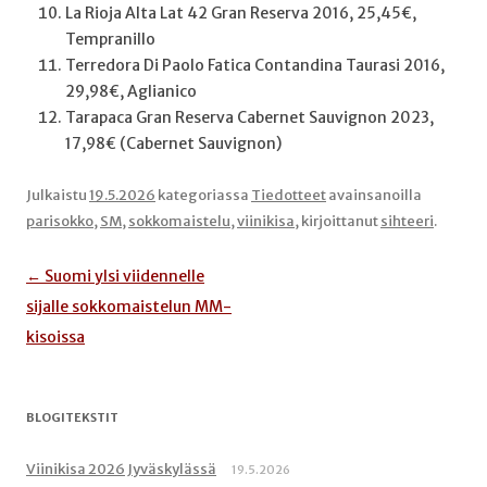
La Rioja Alta Lat 42 Gran Reserva 2016, 25,45€,
Tempranillo
Terredora Di Paolo Fatica Contandina Taurasi 2016,
29,98€, Aglianico
Tarapaca Gran Reserva Cabernet Sauvignon 2023,
17,98€ (Cabernet Sauvignon)
Julkaistu
19.5.2026
kategoriassa
Tiedotteet
avainsanoilla
parisokko
,
SM
,
sokkomaistelu
,
viinikisa
, kirjoittanut
sihteeri
.
Artikkelien
←
Suomi ylsi viidennelle
selaus
sijalle sokkomaistelun MM-
kisoissa
BLOGITEKSTIT
Viinikisa 2026 Jyväskylässä
19.5.2026