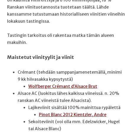
Ranskan viinituotannosta tuotetaan täältä. Lähde
kanssamme tutustumaan historialliseen viinitien viineihin
lokakuun tastingissa.
Tastingin tarkoitus oli rakentaa matka tämän alueen
makuihin.
Maistetut viinityylit ja viinit
Crémant (tehdään samppanjamenetemällä, minimi
9 kk hiivasakka kypsytystä)
Wolfberger Crémant d’Alsace Brut
Alsace AC (luokitus lähes kaikissa viineissä. n. 20%
ranskan AC viineistä tulee Alsacista).
Lajikeviinit sisältää 100% mainittua rypälettä
Pinot Blanc 2012 Kientzler, Andre
Sekoiteviinit (voi olla mm. Edelzwicker, Hugel
tai Alsace Blanc)