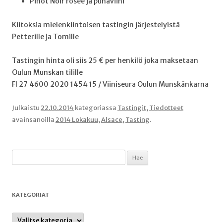
Pinot Noir rosee ja punaviini
Kiitoksia mielenkiintoisen tastingin järjestelyistä
Petterille ja Tomille
Tastingin hinta oli siis 25 € per henkilö joka maksetaan
Oulun Munskan tilille
FI 27 4600 2020 1454 15 / Viiniseura Oulun Munskänkarna
Julkaistu
22.10.2014
kategoriassa
Tastingit
,
Tiedotteet
avainsanoilla
2014 Lokakuu
,
Alsace
,
Tasting
.
Haku:
KATEGORIAT
Kategoriat