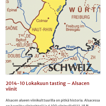
2014-10 Lokakuun tasting – Alsacen
viinit
Alsacen alueen viinikulttuurilla on pitkä historia. Alsacessa
on kauniita viinireittejä ja 6 100 viininviljelijää, 18 %