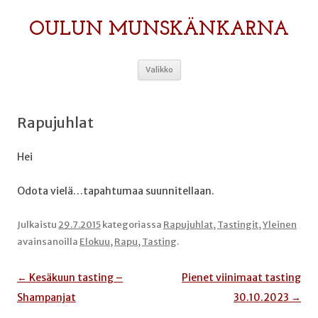
OULUN MUNSKÄNKARNA
Siirry
Valikko
sisältöön
Rapujuhlat
Hei
Odota vielä…tapahtumaa suunnitellaan.
Julkaistu
29.7.2015
kategoriassa
Rapujuhlat
,
Tastingit
,
Yleinen
avainsanoilla
Elokuu
,
Rapu
,
Tasting
.
Artikkelien
←
Kesäkuun tasting –
Pienet viinimaat tasting
selaus
Shampanjat
30.10.2023
→