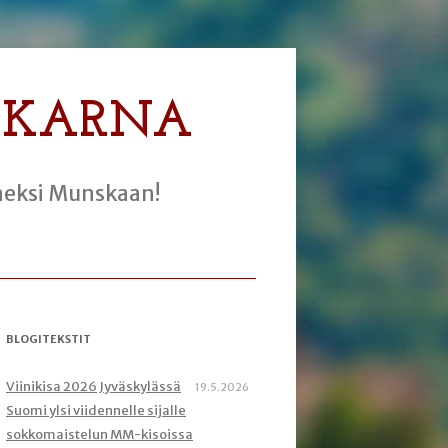
NKARNA
eneksi Munskaan!
BLOGITEKSTIT
Viinikisa 2026 Jyväskylässä
19.5.2026
Suomi ylsi viidennelle sijalle
sokkomaistelun MM-kisoissa