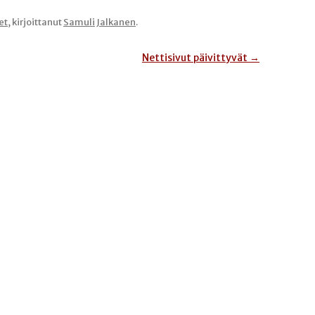
et
, kirjoittanut
Samuli Jalkanen
.
Nettisivut päivittyvät
→