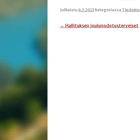
Julkaistu
6.3.2021
kategoriassa
Tiedotte
Artikkelien
←
Hallituksen joulunodotusterveiset
selaus