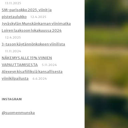
13.11.2025
SM-parisokko 2025, viinit ja
pistetaulukko
12.4.2025
Jyväskylän Munskänkarnan viinimatka
Loiren laaksoon lokakuussa 2024
12.4.2025
3-tason käytännönkokeen viinilista
11.11.2024
NÄKEMYS ALLE 15% VIINIEN
VAPAUTTAMISESTA
5.11.2024
Alexeyn kisafiiliksiä kansallisesta
viinikilpailusta
6.6.2024
INSTAGRAM
@suomenmunska