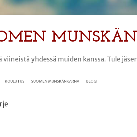
OMEN MUNSKÄ
ää viineistä yhdessä muiden kanssa. Tule jäs
Siirry
sisältöön
KOULUTUS
SUOMEN MUNSKÄNKARNA
BLOGI
rje