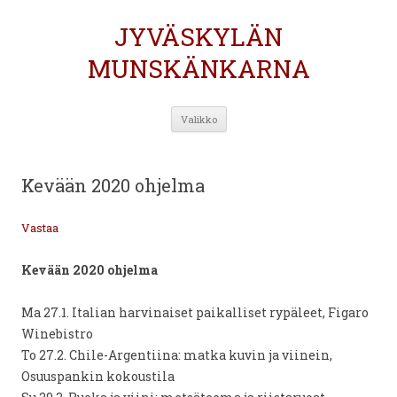
JYVÄSKYLÄN
MUNSKÄNKARNA
Siirry
Valikko
sisältöön
Kevään 2020 ohjelma
Vastaa
Kevään 2020 ohjelma
Ma 27.1. Italian harvinaiset paikalliset rypäleet, Figaro
Winebistro
To 27.2. Chile-Argentiina: matka kuvin ja viinein,
Osuuspankin kokoustila