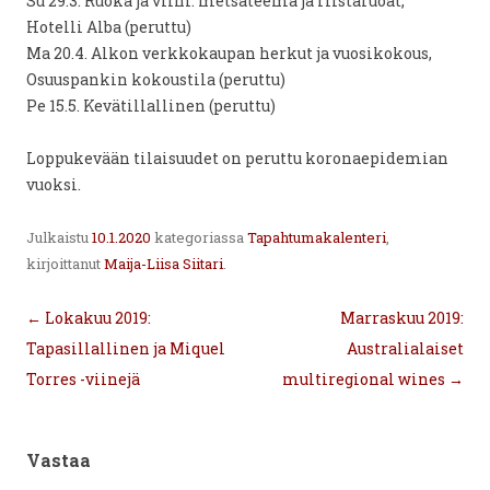
Su 29.3. Ruoka ja viini: metsäteema ja riistaruoat,
Hotelli Alba (peruttu)
Ma 20.4. Alkon verkkokaupan herkut ja vuosikokous,
Osuuspankin kokoustila (peruttu)
Pe 15.5. Kevätillallinen (peruttu)
Loppukevään tilaisuudet on peruttu koronaepidemian
vuoksi.
Julkaistu
10.1.2020
kategoriassa
Tapahtumakalenteri
,
kirjoittanut
Maija-Liisa Siitari
.
Artikkelien
←
Lokakuu 2019:
Marraskuu 2019:
selaus
Tapasillallinen ja Miquel
Australialaiset
Torres -viinejä
multiregional wines
→
Vastaa