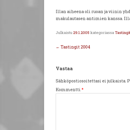
Illan aiheena oli ruoan ja viinin yh
makulautasen antimien kanssa. Illa
Julkaistu
29.1.2005
kategoriassa
Tastingi
Artikkelien
←
Tastingit 2004
selaus
Vastaa
Sähköpostiosoitettasi ei julkaista.
P
Kommentti
*