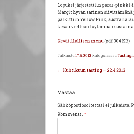
Lopuksi järjestettiin paras-pinkki-i
Margit hyvän tarinan siivittämän
palkittiin Yellow Pink, australial
kesän viettoon löytämään uusia m
Kevätillallisen menu
(pdf 304 KB)
Julkaistu
17.5.2013
kategoriassa
Tastingit
Artikkelien
←
Huhtikuun tasting — 22.4.2013
selaus
Vastaa
Sähköpostiosoitettasi ei julkaista.
P
Kommentti
*