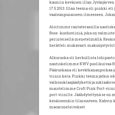
kauniin keväisen illan Jyväsjärven
17.5.2013. Illan teema oli pinkki eli 
vaaleanpunaiseen ilmeeseen. Jokais
Aloitimme rantaterassilla nautiske
Rose -kuohuviiniä, joka on valmiste
perinteisellä menetelmällä. Kesäis
herätteli mukavasti makunystyröit
Alkuruoka oli herkullista lohipast
nautiskelimme KWV puolikuivaa Ros
Pääruokana oli kevätkananpoikaa ja
viinin kera. Pinkki teema jatkui ede
valkosuklaajäädykettä ja suklaabro
maistelimme Croft Pink Port-viiniä
port-viinille. Jäähdytettynä se on 
kesäiseenkin tilaisuuteen. Kahvin
macaroneleivokset.