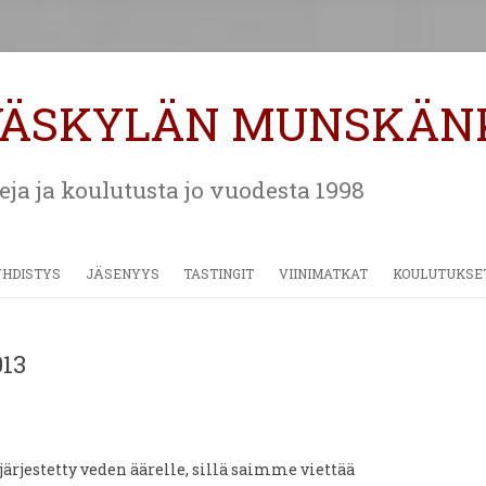
VÄSKYLÄN MUNSKÄN
eja ja koulutusta jo vuodesta 1998
Siirry
sisältöön
YHDISTYS
JÄSENYYS
TASTINGIT
VIINIMATKAT
KOULUTUKSE
HISTORIA
MATERIAALEJA
ALSACE JA CHAMPAGNE 2018
013
SÄÄNNÖT
TOSCANA 2016
BORDEAUX 2014
VIINIMATKAT 2006 – 2012
järjestetty veden äärelle, sillä saimme viettää