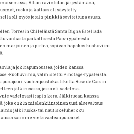
 maisemissa, Alban ravintolan järjestämänä,
juomat, ruoka ja kattaus oli sävytetty
ella oli myös jotain pinkkiä sovitettuna asuun.
llen Torresin Chileläistä Santa Digna Estellada
ttu vanhasta paikallisesta Pais-rypäleestä
en marjainen ja pirteä, sopivan hapokas kuohuviini
ä.
ramia ja jokirapumoussea, joiden kanssa
e -kuohuviiniä, valmistettu Pinotage-rypäleistä.
 punajuuri-vuohenjuustokastiketta Rose de Carsin
lleen jälkiruoassa, jossa oli vadelma-
wnie vadelmasiirapin kera. Jälkiruoan kanssa
, joka onkin mielenkiintoinen uusi aluevaltaus
mainio jälkiruoka- tai nautiskeluherkku
 kanssa saimme vielä vaaleanpunaiset