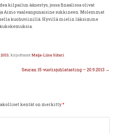
dea kilpailun äänestys, jossa finaalissa olivat
ä ja Aimo vaaleanpunaisine sukkineen. Molemmat
aisella kuohuviinillä. Hyvillä mielin läksimme
akukokemuksia.
 2013
, kirjoittanut
Maija-Liisa Siitari
.
Seuran 15-vuotisjuhlatasting — 20.9.2013
→
akolliset kentät on merkitty
*