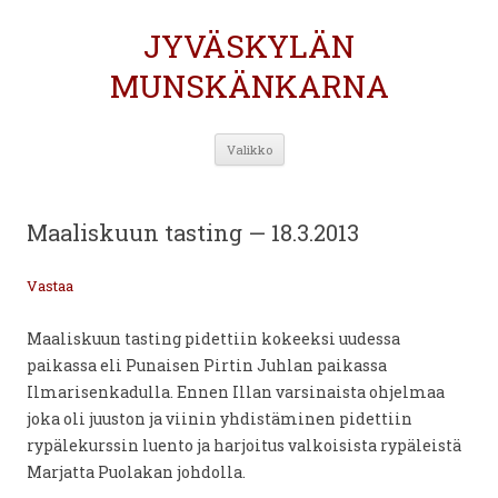
JYVÄSKYLÄN
MUNSKÄNKARNA
Siirry
Valikko
sisältöön
Maaliskuun tasting — 18.3.2013
Vastaa
Maaliskuun tasting pidettiin kokeeksi uudessa
paikassa eli Punaisen Pirtin Juhlan paikassa
Ilmarisenkadulla. Ennen Illan varsinaista ohjelmaa
joka oli juuston ja viinin yhdistäminen pidettiin
rypälekurssin luento ja harjoitus valkoisista rypäleistä
Marjatta Puolakan johdolla.