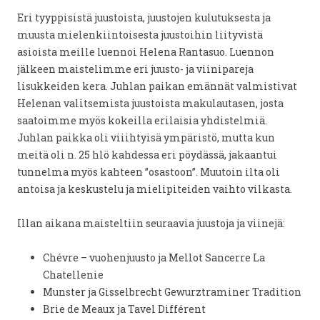
Eri tyyppisistä juustoista, juustojen kulutuksesta ja
muusta mielenkiintoisesta juustoihin liityvistä
asioista meille luennoi Helena Rantasuo. Luennon
jälkeen maistelimme eri juusto- ja viinipareja
lisukkeiden kera. Juhlan paikan emännät valmistivat
Helenan valitsemista juustoista makulautasen, josta
saatoimme myös kokeilla erilaisia yhdistelmiä.
Juhlan paikka oli viiihtyisä ympäristö, mutta kun
meitä oli n. 25 hlö kahdessa eri pöydässä, jakaantui
tunnelma myös kahteen ”osastoon”. Muutoin ilta oli
antoisa ja keskustelu ja mielipiteiden vaihto vilkasta.
Illan aikana maisteltiin seuraavia juustoja ja viinejä:
Chévre – vuohenjuusto ja Mellot Sancerre La
Chatellenie
Munster ja Gisselbrecht Gewurztraminer Tradition
Brie de Meaux ja Tavel Différent