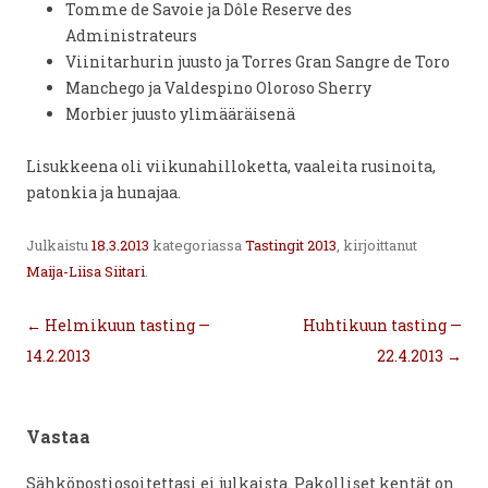
Tomme de Savoie ja Dôle Reserve des
Administrateurs
Viinitarhurin juusto ja Torres Gran Sangre de Toro
Manchego ja Valdespino Oloroso Sherry
Morbier juusto ylimääräisenä
Lisukkeena oli viikunahilloketta, vaaleita rusinoita,
patonkia ja hunajaa.
Julkaistu
18.3.2013
kategoriassa
Tastingit 2013
, kirjoittanut
Maija-Liisa Siitari
.
Artikkelien
←
Helmikuun tasting —
Huhtikuun tasting —
selaus
14.2.2013
22.4.2013
→
Vastaa
Sähköpostiosoitettasi ei julkaista.
Pakolliset kentät on