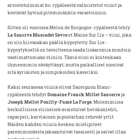
arvostetuimmat ko. rypäleestä valmistetut viinit ja
kestävät hyvinä pitemmänkin varastoinnin.
Sitten oli vuorossa Melon de Borgogne -rypäleestä tehty
La Sancive Muscadet Sèvre
et Maine Sur Lie – viini, joka
on siis hiivasakan päällä kypsytetty. Sur Lie -
kypsytyksellä on tavoitteena saada lisäaromia muutoin
vaatimattomaan viiniin. Tämä viini ei kuitenkaan
ihmeemmin säväyttänyt, mutta paikalliset suosivat
sitä äyriäisten ja simpukoiden kaveriksi.
Kaksi seuraavaa viiniä olivat Sauvignon Blanc -
rypäleestä tehdyt
Domaine Franck Millet Sancerre
ja
Joseph Mellot Pouilly-Fumé La Forge
. Molemmissa
herkullisissa viiineissä maistuivat herukanlehti,
raparperi, karviainen ja puutarhan rehevät yrtit.
Näiden kahden viinin kesken mielipiteet
paremmuudesta jakaantuivat tasaisesti ja saivat illan