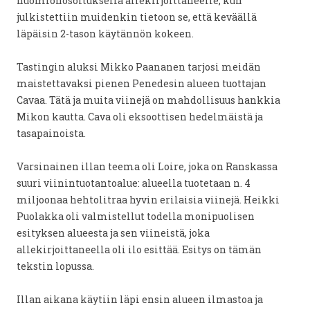
huomionosoituksella allekirjoittaneelle, kun
julkistettiin muidenkin tietoon se, että keväällä
läpäisin 2-tason käytännön kokeen.
Tastingin aluksi Mikko Paananen tarjosi meidän
maistettavaksi pienen Penedesin alueen tuottajan
Cavaa. Tätä ja muita viinejä on mahdollisuus hankkia
Mikon kautta. Cava oli eksoottisen hedelmäistä ja
tasapainoista.
Varsinainen illan teema oli Loire, joka on Ranskassa
suuri viinintuotantoalue: alueella tuotetaan n. 4
miljoonaa hehtolitraa hyvin erilaisia viinejä. Heikki
Puolakka oli valmistellut todella monipuolisen
esityksen alueesta ja sen viineistä, joka
allekirjoittaneella oli ilo esittää. Esitys on tämän
tekstin lopussa.
Illan aikana käytiin läpi ensin alueen ilmastoa ja