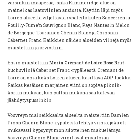
varsinkin maaperää, jonka Kimmeridge-alue on
maineikas laatuviinien ansiosta. Käytiin läpi myös
Loiren alueella viljeltäviä rypäleitä kuten Sancerren ja
Pouilly-Fume’n Sauvignon Blanc, Pays Nantesin Melon
de Borgogne, Tourainen Chenin Blanc ja Chinonin
Cabernet Franc. Kaikkien näiden alueiden viinejä myös
maisteltiin ja arvioitiin.
Ensin maisteltiin
Morin Crèmant de Loire Rose Brut
-
kuohuviiniä Cabernet Franc -rypäleestä. Cremant de
Loire on oma koko Loiren alueen käsittävä AOP-luokka.
Raikas kesäisen marjainen viini on sopiva piknik-
koriin mukaan, kun pullon mukana saa kätevän
jäähdytyspussinkin.
Vouvreyn maineikkaalta alueelta maisteltiin Damien
Pinon Chenin Blanc -rypäleistä tehtyä viiniä, joka oli
mukavasti kypsynyt moniulotteinen makuelämys.
Vouvreyn Chenin Blanc viinit ovat maailman