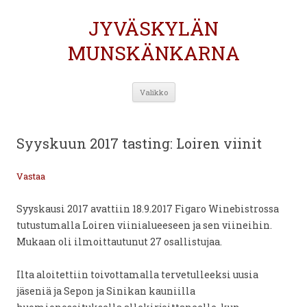
JYVÄSKYLÄN
MUNSKÄNKARNA
Siirry
Valikko
sisältöön
Syyskuun 2017 tasting: Loiren viinit
Vastaa
Syyskausi 2017 avattiin 18.9.2017 Figaro Winebistrossa
tutustumalla Loiren viinialueeseen ja sen viineihin.
Mukaan oli ilmoittautunut 27 osallistujaa.
Ilta aloitettiin toivottamalla tervetulleeksi uusia
jäseniä ja Sepon ja Sinikan kauniilla