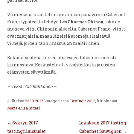
parhaat arviot.
Viimeisenä maistelimme ainoan punaviinin Cabernet
Franc rypäleestä tehdyn
Les Charmes Chinon
, joka on
muheva viini Chinonin alueelta. Cabernet Franc -viinit
ovat marjaisia, maanläheisiä aromeja sisältäviä
viinejä, joiden tanniinisuus on maltillinen.
Kokonaisuutena Loiren alueeseen tutustuminen oli
kiinnostava. Keskustelu oli vivahteikasta ja uusien
elämysten sävyttämää.
– Teksti: Olli Kokkonen –
Julkaistu
23.10.2017
kategoriassa
Tastingit 2017
, kirjoittanut
Maija-Liisa Siitari
.
Artikkelien
←
Syksyn 2017
Lokakuun 2017 tasting:
selaus
tastingtilaisuudet
Cabernet Sauvignon
→