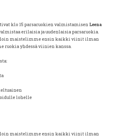
tivat klo 15 parsaruokien valmistamisen
Leena
valmistaa erilaisia ja uudenlaisia parsaruokia.
 jolloin maistelimme ensin kaikki viinit ilman
e ruokia yhdessä viinien kanssa.
sta:
ta
keltuainen
oidulle lohelle
 jolloin maistelimme ensin kaikki viinit ilman