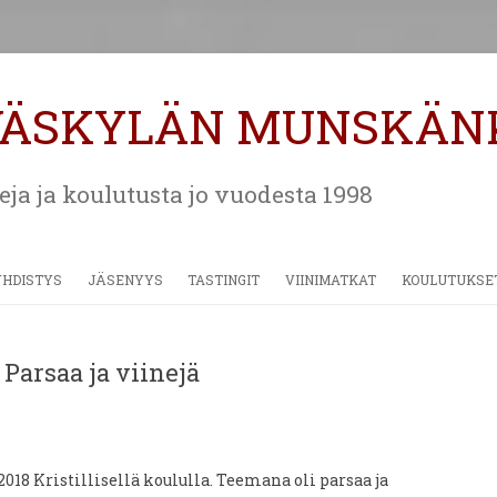
VÄSKYLÄN MUNSKÄN
eja ja koulutusta jo vuodesta 1998
Siirry
sisältöön
YHDISTYS
JÄSENYYS
TASTINGIT
VIINIMATKAT
KOULUTUKSE
HISTORIA
MATERIAALEJA
ALSACE JA CHAMPAGNE 2018
Parsaa ja viinejä
SÄÄNNÖT
TOSCANA 2016
BORDEAUX 2014
VIINIMATKAT 2006 – 2012
2018 Kristillisellä koululla. Teemana oli parsaa ja