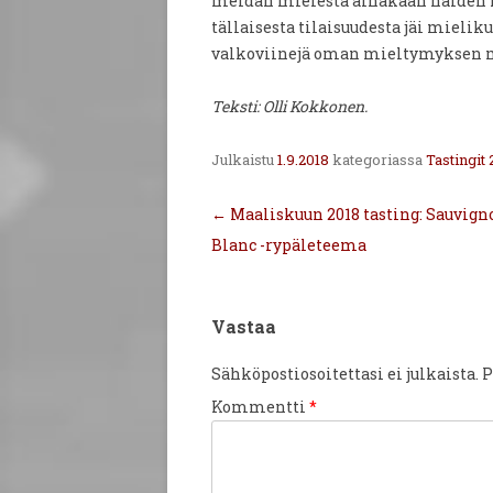
meidän mielestä ainakaan näiden r
tällaisesta tilaisuudesta jäi mieli
valkoviinejä oman mieltymyksen 
Teksti: Olli Kokkonen.
Julkaistu
1.9.2018
kategoriassa
Tastingit 
Artikkelien
←
Maaliskuun 2018 tasting: Sauvign
selaus
Blanc -rypäleteema
Vastaa
Sähköpostiosoitettasi ei julkaista.
P
Kommentti
*