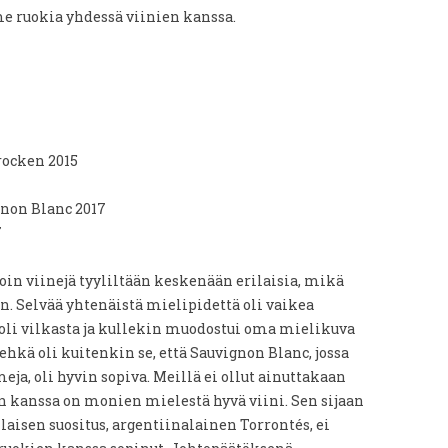
e ruokia yhdessä viinien kanssa.
rocken 2015
non Blanc 2017
7
oin viinejä tyyliltään keskenään erilaisia, mikä
in. Selvää yhtenäistä mielipidettä oli vaikea
 oli vilkasta ja kullekin muodostui oma mielikuva
ehkä oli kuitenkin se, että Sauvignon Blanc, jossa
ja, oli hyvin sopiva. Meillä ei ollut ainuttakaan
n kanssa on monien mielestä hyvä viini. Sen sijaan
aisen suositus, argentiinalainen Torrontés, ei