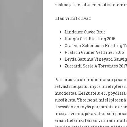
ruokaa ja sen jälkeen nautiskelemm
Illan viinit olivat:
Lindauer Cuvèe Brut
Kungfu Girl Riesling 2015
Graf von Schönborn Riesling T
Pratsch Grüner Veltliner 2016
Leyda Garuma Vineyard Sauvig
Zuccardi Serie A Torrontés 201
Parsaruokia oli monenlaisia ja sam
selvästi heijastui myös mielipteisi
muodostaa. Keskustelu eri pöydissä
suosikista. Yhteisenä mielipiteenä 
itsessään on myös parsamaisia arome
muscat-viiniä, joka valkoisen parsa
erään helsinkiläisen viiniammattil