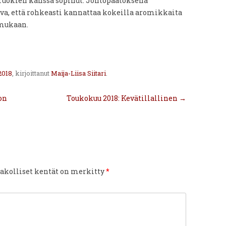
uokien kanssa sopinut. Johtopäätöksenä
kuva, että rohkeasti kannattaa kokeilla aromikkaita
mukaan.
2018
, kirjoittanut
Maija-Liisa Siitari
.
on
Toukokuu 2018: Kevätillallinen
→
akolliset kentät on merkitty
*