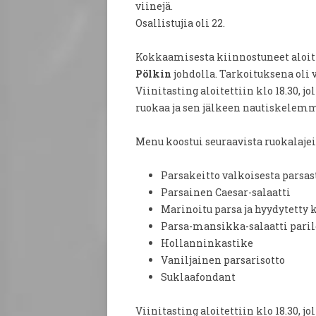
viinejä.
Osallistujia oli 22.
Kokkaamisesta kiinnostuneet aloit
Pölkin
johdolla. Tarkoituksena oli 
Viinitasting aloitettiin klo 18.30,
ruokaa ja sen jälkeen nautiskelemm
Menu koostui seuraavista ruokalajei
Parsakeitto valkoisesta parsas
Parsainen Caesar-salaatti
Marinoitu parsa ja hyydytetty 
Parsa-mansikka-salaatti paril
Hollanninkastike
Vaniljainen parsarisotto
Suklaafondant
Viinitasting aloitettiin klo 18.30,