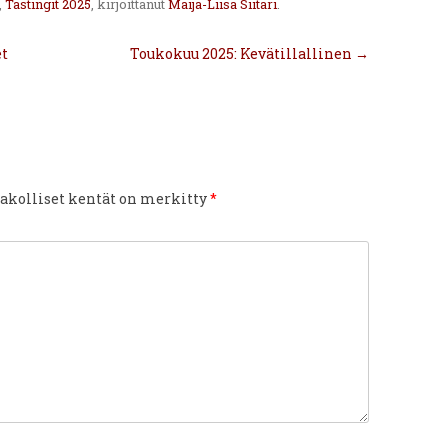
,
Tastingit 2025
, kirjoittanut
Maija-Liisa Siitari
.
et
Toukokuu 2025: Kevätillallinen
→
akolliset kentät on merkitty
*