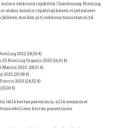
i kolme valkoista rypälettä: Chardonnay, Riesling,
oi aluksi kunkin rypälelajikkeen viljelyalueet
n jälkeen meidän piti sokkona tunnistaa mitä
esling 2022 (18,02 €)
23 Riesling Organic 2023 (16,01 €)
Martin 2023 (28,51 €)
2022 (20,98 €)
ierris 2023 (24,52 €)
15,00 €)
ui tällä kertaa paremmin, sillä useammat
attuna edellisen kerran punaviinien