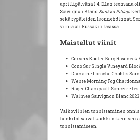
aprillipäivänä 1.4. Illan teemana ol
Sauvignon Blanc.
Sinikka Pihlaja
kert
sekä rypäleiden luonnehdinnat. Se
viiniä oli kussakin lasissa.
Maistellut viinit
Corvers Kauter Berg Roseneck Ri
Cono Sur Single Vineyard Block 
Domaine Laroche Chablis Saint 
Wente Morning Fog Chardonnay 
Roger Champault Sancerre les P
Waimea Sauvignon Blanc 2023 (
Valkoviinien tunnistaminen onnist
henkilöt saivat kaikki oikein verr
tunnistamiseen.