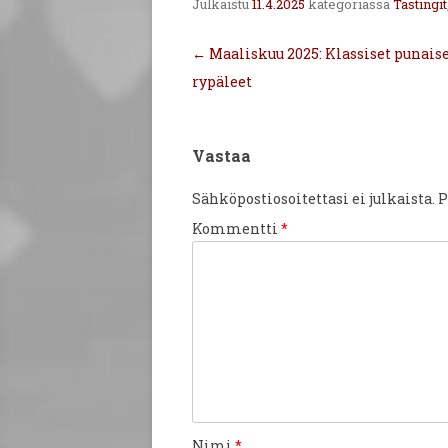
Julkaistu
11.4.2025
kategoriassa
Tastingit
Artikkelien
←
Maaliskuu 2025: Klassiset punais
selaus
rypäleet
Vastaa
Sähköpostiosoitettasi ei julkaista.
P
Kommentti
*
Nimi
*