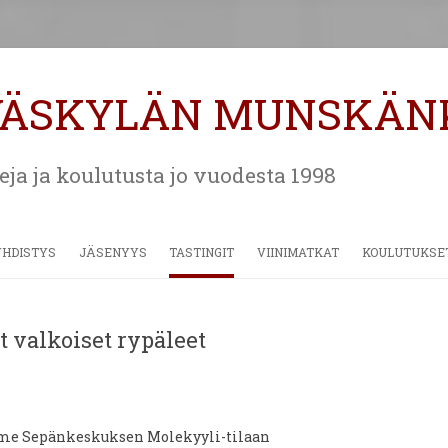
VÄSKYLÄN MUNSKÄN
eja ja koulutusta jo vuodesta 1998
Siirry
sisältöön
YHDISTYS
JÄSENYYS
TASTINGIT
VIINIMATKAT
KOULUTUKSE
HISTORIA
MATERIAALEJA
ALSACE JA CHAMPAGNE 2018
t valkoiset rypäleet
SÄÄNNÖT
TOSCANA 2016
BORDEAUX 2014
VIINIMATKAT 2006 – 2012
me Sepänkeskuksen Molekyyli-tilaan