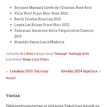
Bernard Massard Cuvée de l’Ecusson Rosé Brut
Villa Wolf Pinot Noir Rosé 2022
Barth Fructus Riesling 2022
Leyda Las Brisas Pinot Noir 2022
Tommasi Amarone della Valpolicella Classico
2019
Blandy’s Santa Luzia Madeira
Julkaistu
10.1.2024
kategoriassa
Tastingit
,
Tastingit 2023
,
kirjoittanut
Maija-Liisa Siitari
.
Artikkelien
←
Lokakuu 2023: Galician
Kevään 2024 ohjelma
→
selaus
viinit
Vastaa
Sähköpostiosoitettasi ei julkaista.
Pakolliset kentät on