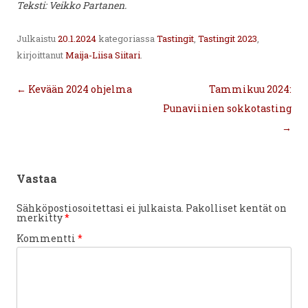
Teksti: Veikko Partanen.
Julkaistu
20.1.2024
kategoriassa
Tastingit
,
Tastingit 2023
,
kirjoittanut
Maija-Liisa Siitari
.
Artikkelien
←
Kevään 2024 ohjelma
Tammikuu 2024:
selaus
Punaviinien sokkotasting
→
Vastaa
Sähköpostiosoitettasi ei julkaista.
Pakolliset kentät on
merkitty
*
Kommentti
*