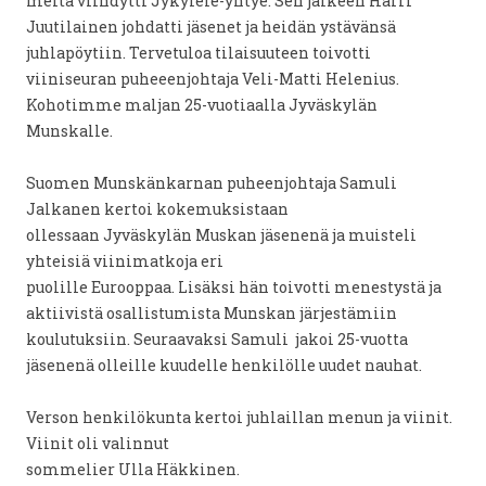
meitä viihdytti Jykylele-yhtye. Sen jälkeen Harri
Juutilainen johdatti jäsenet ja heidän ystävänsä
juhlapöytiin. Tervetuloa tilaisuuteen toivotti
viiniseuran puheeenjohtaja Veli-Matti Helenius.
Kohotimme maljan 25-vuotiaalla Jyväskylän
Munskalle.
Suomen Munskänkarnan puheenjohtaja Samuli
Jalkanen kertoi kokemuksistaan
ollessaan Jyväskylän Muskan jäsenenä ja muisteli
yhteisiä viinimatkoja eri
puolille Eurooppaa. Lisäksi hän toivotti menestystä ja
aktiivistä osallistumista Munskan järjestämiin
koulutuksiin. Seuraavaksi Samuli jakoi 25-vuotta
jäsenenä olleille kuudelle henkilölle uudet nauhat.
Verson henkilökunta kertoi juhlaillan menun ja viinit.
Viinit oli valinnut
sommelier Ulla Häkkinen.