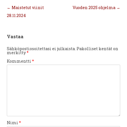
Artikkelien
←
Maistetut viinit
Vuoden 2025 ohjelma
→
selaus
28.11.2024
Vastaa
Sähköpostiosoitettasi ei julkaista.
Pakolliset kentät on
merkitty
*
Kommentti
*
Nimi
*