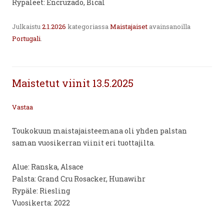
Rypäleet: Encruzado, Bical
Julkaistu
2.1.2026
kategoriassa
Maistajaiset
avainsanoilla
Portugali
.
Maistetut viinit 13.5.2025
Vastaa
Toukokuun maistajaisteemana oli yhden palstan
saman vuosikerran viinit eri tuottajilta.
Alue: Ranska, Alsace
Palsta: Grand Cru Rosacker, Hunawihr
Rypäle: Riesling
Vuosikerta: 2022