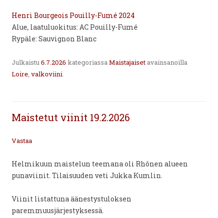
Henri Bourgeois Pouilly-Fumé 2024
Alue, laatuluokitus: AC Pouilly-Fumé
Rypäle: Sauvignon Blanc
Julkaistu
6.7.2026
kategoriassa
Maistajaiset
avainsanoilla
Loire
,
valkoviini
.
Maistetut viinit 19.2.2026
Vastaa
Helmikuun maistelun teemana oli Rhônen alueen
punaviinit. Tilaisuuden veti Jukka Kumlin.
Viinit listattuna äänestystuloksen
paremmuusjärjestyksessä.