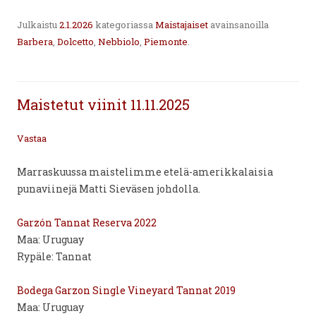
Julkaistu
2.1.2026
kategoriassa
Maistajaiset
avainsanoilla
Barbera
,
Dolcetto
,
Nebbiolo
,
Piemonte
.
Maistetut viinit 11.11.2025
Vastaa
Marraskuussa maistelimme etelä-amerikkalaisia
punaviinejä Matti Sieväsen johdolla.
Garzón Tannat Reserva 2022
Maa: Uruguay
Rypäle: Tannat
Bodega Garzon Single Vineyard Tannat 2019
Maa: Uruguay