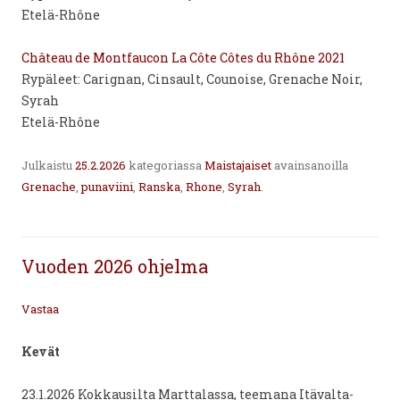
Etelä-Rhône
Château de Montfaucon La Côte Côtes du Rhône 2021
Rypäleet: Carignan, Cinsault, Counoise, Grenache Noir,
Syrah
Etelä-Rhône
Julkaistu
25.2.2026
kategoriassa
Maistajaiset
avainsanoilla
Grenache
,
punaviini
,
Ranska
,
Rhone
,
Syrah
.
Vuoden 2026 ohjelma
Vastaa
Kevät
23.1.2026 Kokkausilta Marttalassa, teemana Itävalta-