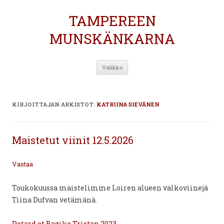
TAMPEREEN
MUNSKÄNKARNA
Siirry
Valikko
sisältöön
KIRJOITTAJAN ARKISTOT:
KATRIINA SIEVÄNEN
Maistetut viinit 12.5.2026
Vastaa
Toukokuussa maistelimme Loiren alueen valkoviinejä
Tiina Dufvan vetämänä.
Petard et Bazike Tristan 2023