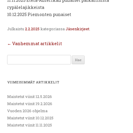
11.11.2025 Etelä-Amerikan punaiset paikallisista
rypälelajikkeista
10.12.2025 Piemonten punaiset
Julkaistu
2.2.2025
kategoriassa
Jäsenkirjeet
.
Artikkelien
←
Vanhemmat artikkelit
selaus
Haku:
VIIMEISIMMÄT ARTIKKELIT
Maistetut viinit 12.5.2026
Maistetut viinit 19.2.2026
Vuoden 2026 ohjelma
Maistetut viinit 10.12.2025
Maistetut viinit 11.11.2025