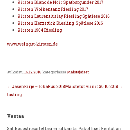
Kirsten Blanc de Noir Spätburgunder 2017
Kirsten Wolkentanz Riesling 2017
Kirsten Laurentiuslay Riesling Spätlese 2016
Kirsten Herzstück Riesling Spätlese 2016
Kirsten 1904 Riesling
www.weingut-kirsten.de
Julkaistu
16.12.2018
kategoriassa
Maistajaiset
.
Artikkelien
←
Jäsenkirje – lokakuu 2018
Maistetut viinit 30.10.2018
→
selaus
tasting
Vastaa
Sähköpostiosoitettasi ei julkaista.
Pakolliset kentät on