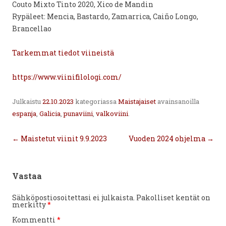
Couto Mixto Tinto 2020, Xico de Mandin
Rypäleet: Mencia, Bastardo, Zamarrica, Caiño Longo,
Brancellao
Tarkemmat tiedot viineistä
https://www.viinifilologi.com/
Julkaistu
22.10.2023
kategoriassa
Maistajaiset
avainsanoilla
espanja
,
Galicia
,
punaviini
,
valkoviini
.
Artikkelien
←
Maistetut viinit 9.9.2023
Vuoden 2024 ohjelma
→
selaus
Vastaa
Sähköpostiosoitettasi ei julkaista.
Pakolliset kentät on
merkitty
*
Kommentti
*