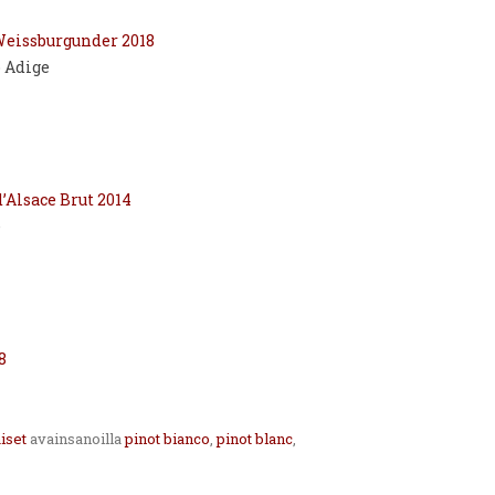
Weissburgunder 2018
o Adige
Alsace Brut 2014
e
8
iset
avainsanoilla
pinot bianco
,
pinot blanc
,