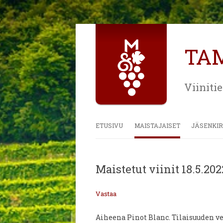
TA
Viiniti
ETUSIVU
MAISTAJAISET
JÄSENKIR
Maistetut viinit 18.5.202
Vastaa
Aiheena Pinot Blanc. Tilaisuuden ve