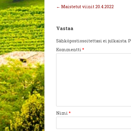
Artikkelien
←
Maistetut viinit 20.4.2022
selaus
Vastaa
Sähköpostiosoitettasi ei julkaista.
P
Kommentti
*
Nimi
*