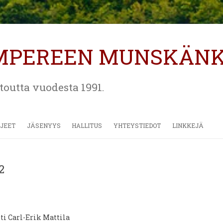
MPEREEN MUNSKÄN
etoutta vuodesta 1991.
Siirry
sisältöön
JEET
JÄSENYYS
HALLITUS
YHTEYSTIEDOT
LINKKEJÄ
2
ti Carl-Erik Mattila