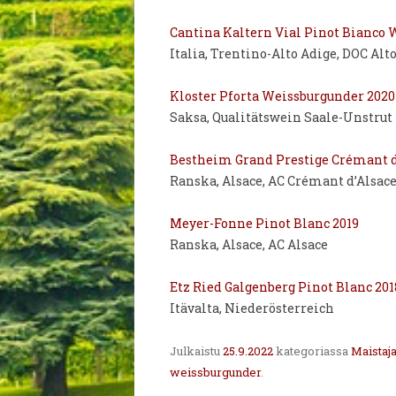
Cantina Kaltern Vial Pinot Bianco 
Italia, Trentino-Alto Adige, DOC Alt
Kloster Pforta Weissburgunder 2020
Saksa, Qualitätswein Saale-Unstrut
Bestheim Grand Prestige Crémant d’
Ranska, Alsace, AC Crémant d’Alsac
Meyer-Fonne Pinot Blanc 2019
Ranska, Alsace, AC Alsace
Etz Ried Galgenberg Pinot Blanc 201
Itävalta, Niederösterreich
Julkaistu
25.9.2022
kategoriassa
Maistaja
weissburgunder
.