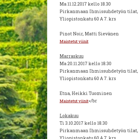
Ma 11.12.2017 kello 18.30
Pirkanmaan Ihmissuhdetyön tilat,
Yliopistonkatu 60 A 7. krs
Pinot Noir, Matti Sievänen
Maistetut viinit
Marraskuu
Ma 20.11.2017 kello 18.30
Pirkanmaan Ihmissuhdetyön tilat,
Yliopistonkatu 60 A 7. krs
Etna, Heikki Tuominen
</br
Maistetut viinit
Lokakuu
Ti 3.10.2017 kello 18.30
Pirkanmaan Ihmissuhdetyön tilat,
Yliopistonkatu 60 A 7. krs