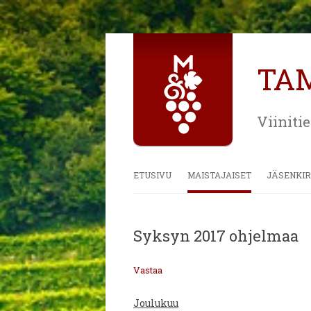
TA
Viiniti
ETUSIVU
MAISTAJAISET
JÄSENKIR
Syksyn 2017 ohjelmaa
Vastaa
Joulukuu