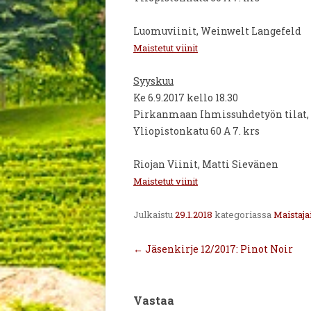
Luomuviinit, Weinwelt Langefeld
Maistetut viinit
Syyskuu
Ke 6.9.2017 kello 18.30
Pirkanmaan Ihmissuhdetyön tilat,
Yliopistonkatu 60 A 7. krs
Riojan Viinit, Matti Sievänen
Maistetut viinit
Julkaistu
29.1.2018
kategoriassa
Maistaja
Artikkelien
←
Jäsenkirje 12/2017: Pinot Noir
selaus
Vastaa