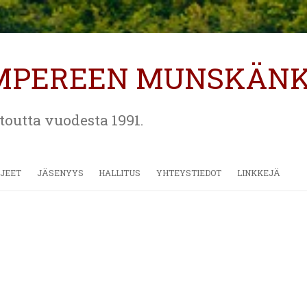
MPEREEN MUNSKÄN
etoutta vuodesta 1991.
Siirry
sisältöön
JEET
JÄSENYYS
HALLITUS
YHTEYSTIEDOT
LINKKEJÄ