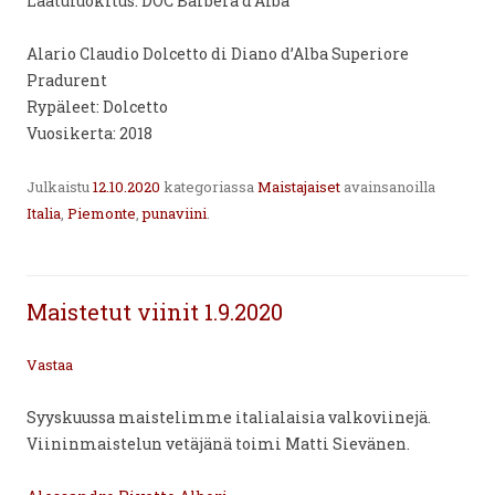
Laatuluokitus: DOC Barbera d’Alba
Alario Claudio Dolcetto di Diano d’Alba Superiore
Pradurent
Rypäleet: Dolcetto
Vuosikerta: 2018
Julkaistu
12.10.2020
kategoriassa
Maistajaiset
avainsanoilla
Italia
,
Piemonte
,
punaviini
.
Maistetut viinit 1.9.2020
Vastaa
Syyskuussa maistelimme italialaisia valkoviinejä.
Viininmaistelun vetäjänä toimi Matti Sievänen.