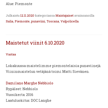
Alue: Piemonte
Julkaistu
12.11.2020
kategoriassa
Maistajaiset
avainsanoilla
Italia
,
Piemonte
,
punaviini
,
Toscana
,
Valpolicella
.
Maistetut viinit 6.10.2020
Vastaa
Lokakuussa maistelimme piemontelaisia punaviinejä.
Viininmaistelun vetäjänä toimi Matti Sievänen.
Damilano Marghe Nebbiolo
Rypäleet: Nebbiolo
Vuosikerta: 2016
Laatuluokitus: DOC Langhe