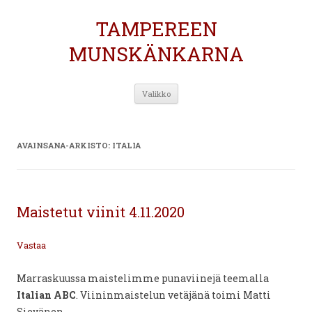
TAMPEREEN
MUNSKÄNKARNA
Siirry
Valikko
sisältöön
AVAINSANA-ARKISTO:
ITALIA
Maistetut viinit 4.11.2020
Vastaa
Marraskuussa maistelimme punaviinejä teemalla
Italian ABC
. Viininmaistelun vetäjänä toimi Matti
Sievänen.