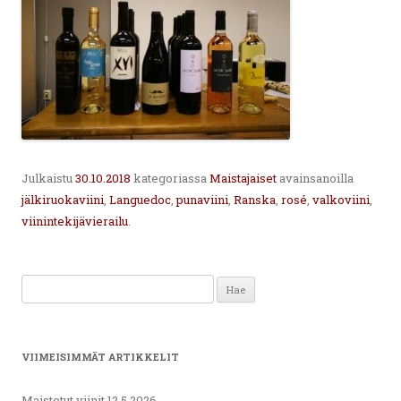
Julkaistu
30.10.2018
kategoriassa
Maistajaiset
avainsanoilla
jälkiruokaviini
,
Languedoc
,
punaviini
,
Ranska
,
rosé
,
valkoviini
,
viinintekijävierailu
.
Haku:
VIIMEISIMMÄT ARTIKKELIT
Maistetut viinit 12.5.2026