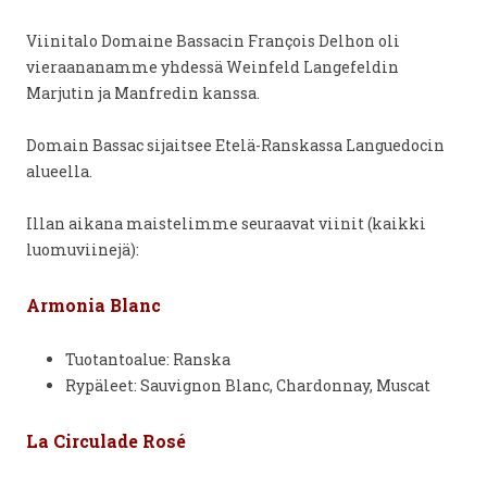
Viinitalo Domaine Bassacin François Delhon oli
vieraananamme yhdessä Weinfeld Langefeldin
Marjutin ja Manfredin kanssa.
Domain Bassac sijaitsee Etelä-Ranskassa Languedocin
alueella.
Illan aikana maistelimme seuraavat viinit (kaikki
luomuviinejä):
Armonia Blanc
Tuotantoalue: Ranska
Rypäleet: Sauvignon Blanc, Chardonnay, Muscat
La Circulade Rosé