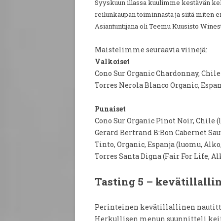
Syyskuun illassa kuulimme kestävän kehi
reilunkaupan toiminnasta ja siitä miten erä
Asiantuntijana oli Teemu Kuusisto Winest
Maistelimme seuraavia viinejä:
Valkoiset
Cono Sur Organic Chardonnay, Chile
Torres Nerola Blanco Organic, Espan
Punaiset
Cono Sur Organic Pinot Noir, Chile 
Gerard Bertrand B:Bon Cabernet Sau
Tinto, Organic, Espanja (luomu, Alko
Torres Santa Digna (Fair For Life, Al
Tasting 5 – kevätillalli
Perinteinen kevätillallinen nautitt
Herkullisen menun suunnitteli kei