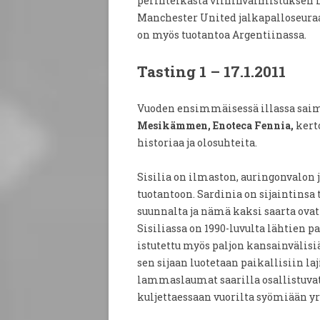
perinteikästä viininvalmistuksen h
Manchester United jalkapalloseuraa 
on myös tuotantoa Argentiinassa.
Tasting 1 – 17.1.2011
Vuoden ensimmäisessä illassa saimm
Mesikämmen, Enoteca Fennia,
kert
historiaa ja olosuhteita.
Sisilia on ilmaston, auringonvalon
tuotantoon. Sardinia on sijaintinsa
suunnalta ja nämä kaksi saarta ovatk
Sisiliassa on 1990-luvulta lähtien p
istutettu myös paljon kansainvälisi
sen sijaan luotetaan paikallisiin la
lammaslaumat saarilla osallistuv
kuljettaessaan vuorilta syömiään yrt