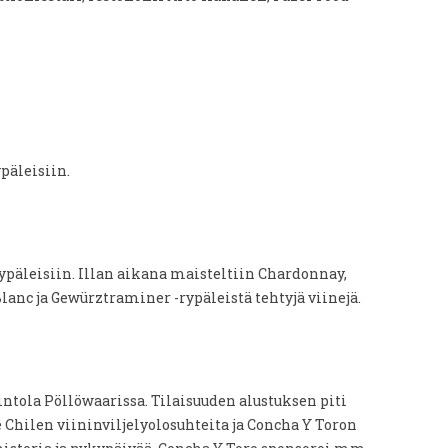
päleisiin.
rypäleisiin. Illan aikana maisteltiin Chardonnay,
lanc ja Gewürztraminer -rypäleistä tehtyjä viinejä.
intola Pöllöwaarissa. Tilaisuuden alustuksen piti
e Chilen viininviljelyolosuhteita ja Concha Y Toron