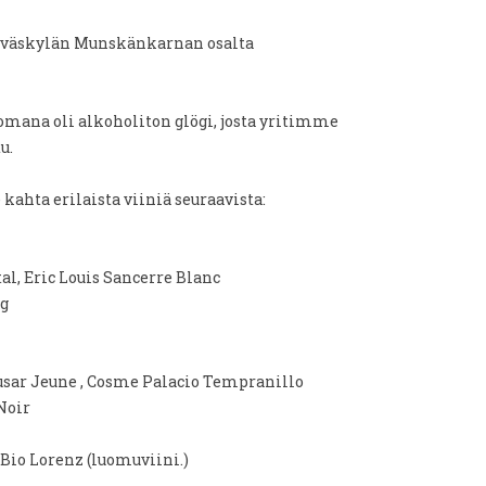
väskylän Munskänkarnan osalta
uomana oli alkoholiton glögi, josta yritimme
u.
ahta erilaista viiniä seuraavista:
al, Eric Louis Sancerre Blanc
ng
Musar Jeune , Cosme Palacio Tempranillo
Noir
Bio Lorenz (luomuviini.)