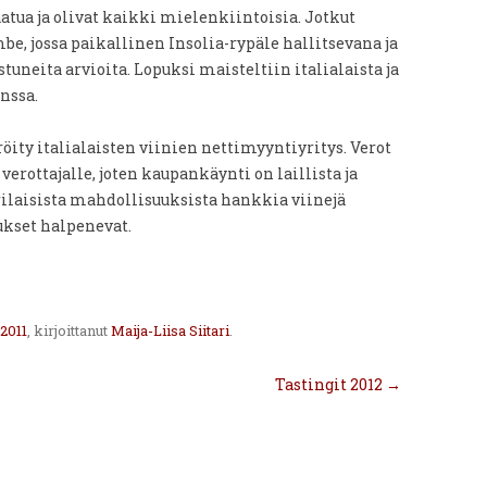
aatua ja olivat kaikki mielenkiintoisia. Jotkut
be, jossa paikallinen Insolia-rypäle hallitsevana ja
tuneita arvioita. Lopuksi maisteltiin italialaista ja
nssa.
öity italialaisten viinien nettimyyntiyritys. Verot
ottajalle, joten kaupankäynti on laillista ja
ilaisista mahdollisuuksista hankkia viinejä
ukset halpenevat.
 2011
, kirjoittanut
Maija-Liisa Siitari
.
Tastingit 2012
→