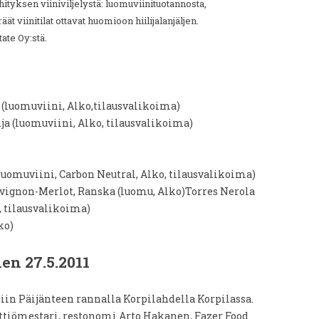
tyksen viiniviljelystä: luomuviinituotannosta,
ät viinitilat ottavat huomioon hiilijalanjäljen.
ate Oy:stä.
 (luomuviini, Alko,tilausvalikoima)
ja (luomuviini, Alko, tilausvalikoima)
(luomuviini, Carbon Neutral, Alko, tilausvalikoima)
vignon-Merlot, Ranska (luomu, Alko)Torres Nerola
, tilausvalikoima)
ko)
nen 27.5.2011
iin Päijänteen rannalla Korpilahdella Korpilassa.
ttiömestari, restonomi Arto Hakanen, Fazer Food