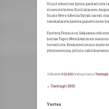
Viinit edustivat hyvin paikallista l
viineistä kuten Sisilialainen Angim
Scialo Nero dÀvola/Syrah saivat ihas
ranskalaista juustoa punaviinien ka
Enoteca Fennia on Saksassa rekister
hoitaa Tapio Mesikämmen suomen ver
turvallista. Keskustelimme myös er
yhteisostoina, jolloin rahtikustann
Julkaistu
9.12.2011
kategoriassa
Tastingit
Artikkelien
←
Tastingit 2010
selaus
Vastaa