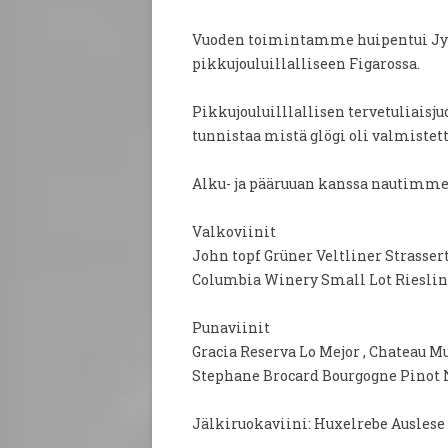
Vuoden toimintamme huipentui Jy
pikkujouluillalliseen Figarossa.
Pikkujouluilllallisen tervetuliaisj
tunnistaa mistä glögi oli valmistett
Alku- ja pääruuan kanssa nautimme k
Valkoviinit
John topf Grüner Veltliner Strassert
Columbia Winery Small Lot Riesli
Punaviinit
Gracia Reserva Lo Mejor , Chateau 
Stephane Brocard Bourgogne Pinot 
Jälkiruokaviini: Huxelrebe Auslese 