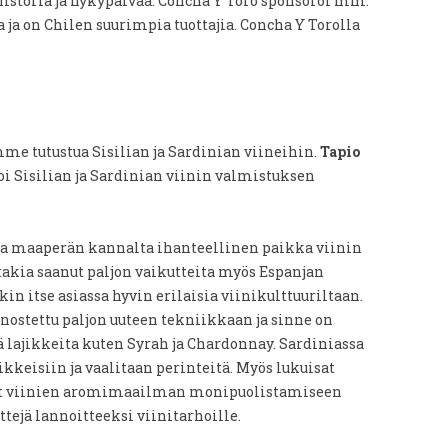
istoria ja nykypäivää. Concha Y Toro sponsoroi mm.
ja on Chilen suurimpia tuottajia. Concha Y Torolla
e tutustua Sisilian ja Sardinian viineihin.
Tapio
oi Sisilian ja Sardinian viinin valmistuksen
 ja maaperän kannalta ihanteellinen paikka viinin
 takia saanut paljon vaikutteita myös Espanjan
in itse asiassa hyvin erilaisia viinikulttuuriltaan.
anostettu paljon uuteen tekniikkaan ja sinne on
ä lajikkeita kuten Syrah ja Chardonnay. Sardiniassa
jikkeisiin ja vaalitaan perinteitä. Myös lukuisat
at viinien aromimaailman monipuolistamiseen
tejä lannoitteeksi viinitarhoille.