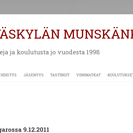
VÄSKYLÄN MUNSKÄN
eja ja koulutusta jo vuodesta 1998
Siirry
sisältöön
YHDISTYS
JÄSENYYS
TASTINGIT
VIINIMATKAT
KOULUTUKSE
HISTORIA
MATERIAALEJA
ALSACE JA CHAMPAGNE 2018
SÄÄNNÖT
TOSCANA 2016
BORDEAUX 2014
VIINIMATKAT 2006 – 2012
arossa 9.12.2011