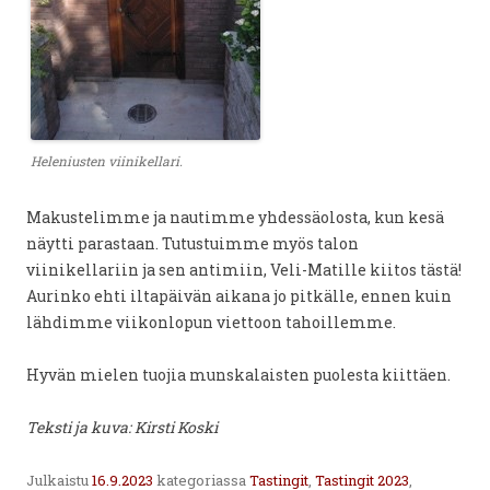
Heleniusten viinikellari.
Makustelimme ja nautimme yhdessäolosta, kun kesä
näytti parastaan. Tutustuimme myös talon
viinikellariin ja sen antimiin, Veli-Matille kiitos tästä!
Aurinko ehti iltapäivän aikana jo pitkälle, ennen kuin
lähdimme viikonlopun viettoon tahoillemme.
Hyvän mielen tuojia munskalaisten puolesta kiittäen.
Teksti ja kuva: Kirsti Koski
Julkaistu
16.9.2023
kategoriassa
Tastingit
,
Tastingit 2023
,