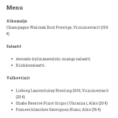
Menu
Alkumalja
Champagne Walczak Brut Prestige,
Viinimestarit (154
€)
Salaatit
Avocado-kylmäsavulohi-mango salaatti
Kinkkusalaatti
Valkoviinit
Liebieg Laurentiulay Riesling 2019,
Viinimestarit
(20 €)
Shabo Reserve Pinot Grigio ( Ukraina ),
Alko (20 €)
Fumees blanches Sauvignon Blanc;
Alko (36 €)