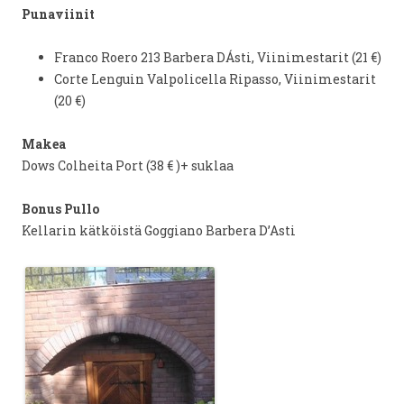
Punaviinit
Franco Roero 213 Barbera DÁsti,
Viinimestarit (21 €)
Corte Lenguin Valpolicella Ripasso,
Viinimestarit
(20 €)
Makea
Dows Colheita Port (38 € )+ suklaa
Bonus Pullo
Kellarin kätköistä Goggiano Barbera D’Asti