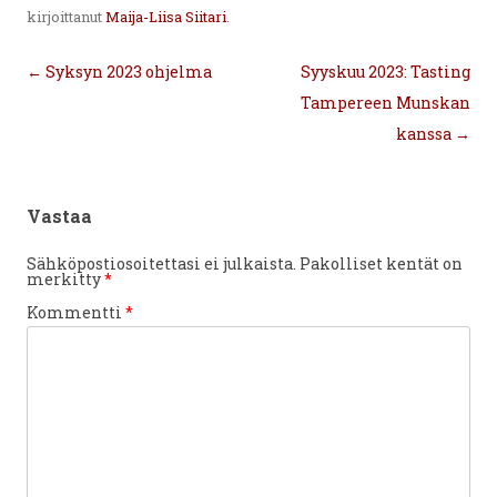
kirjoittanut
Maija-Liisa Siitari
.
Artikkelien
←
Syksyn 2023 ohjelma
Syyskuu 2023: Tasting
selaus
Tampereen Munskan
kanssa
→
Vastaa
Sähköpostiosoitettasi ei julkaista.
Pakolliset kentät on
merkitty
*
Kommentti
*