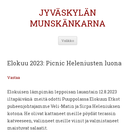
JYVÄSKYLÄN
MUNSKÄNKARNA
Siirry
Valikko
sisältöön
Elokuu 2023: Picnic Heleniusten luona
Vastaa
Elokuisen lämpimän leppoisan lauantain 12.8.2023
iltapäivänä meitä odotti Puuppolassa Elokuun Etkot
puheenjohtajamme Veli-Matin ja Sirpa Heleniuksen
kotona. He olivat kattaneet meille pöydät terassin
katveeseen, valinneet meille viinit ja valmistaneet
maistuvat salaatit.