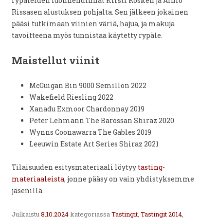
rypäleiden luonnehdinnat Kirsti Kosken ja Aimo
Rissasen alustuksen pohjalta. Sen jälkeen jokainen
pääsi tutkimaan viinien väriä, hajua, ja makuja
tavoitteena myös tunnistaa käytetty rypäle.
Maistellut viinit
McGuigan Bin 9000 Semillon 2022
Wakefield Riesling 2022
Xanadu Exmoor Chardonnay 2019
Peter Lehmann The Barossan Shiraz 2020
Wynns Coonawarra The Gables 2019
Leeuwin Estate Art Series Shiraz 2021
Tilaisuuden esitysmateriaali löytyy
tasting-
materiaaleista
, jonne pääsy on vain yhdistyksemme
jäsenillä.
Julkaistu
8.10.2024
kategoriassa
Tastingit
,
Tastingit 2014
,