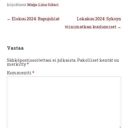
kirjoittanut
Maija-Liisa Siitari
.
Artikkelien
←
Elokuu 2024: Rapujuhlat
Lokakuu 2024: Syksyn
selaus
viinimatkan kuulumiset
→
Vastaa
Sähköpostiosoitettasi ei julkaista.
Pakolliset kentät on
merkitty
*
Kommentti
*