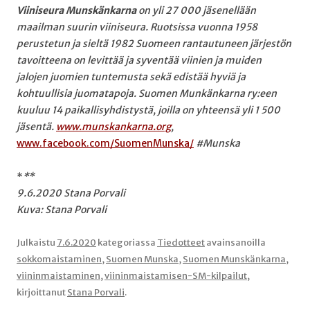
Viiniseura Munskänkarna
on yli 27 000 jäsenellään
maailman suurin viiniseura. Ruotsissa vuonna 1958
perustetun ja sieltä 1982 Suomeen rantautuneen järjestön
tavoitteena on levittää ja syventää viinien ja muiden
jalojen juomien tuntemusta sekä edistää hyviä ja
kohtuullisia juomatapoja. Suomen Munkänkarna ry:een
kuuluu 14 paikallisyhdistystä, joilla on yhteensä yli 1 500
jäsentä.
www.munskankarna.org
,
www.facebook.com/SuomenMunska/
#Munska
*
**
9.6.2020 Stana Porvali
Kuva: Stana Porvali
Julkaistu
7.6.2020
kategoriassa
Tiedotteet
avainsanoilla
sokkomaistaminen
,
Suomen Munska
,
Suomen Munskänkarna
,
viininmaistaminen
,
viininmaistamisen-SM-kilpailut
,
kirjoittanut
Stana Porvali
.