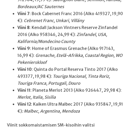
Bordeaux/AC Sauternes
Viini 7
: Bock Cabernet Franc 2016 (Alko 419327, 19,90
€):
Cebrenet Franc, Unkari, Villány
Viini 8
: Kendall Jackson Vintners Reserve Zinfandel
2016 (Alko 958346, 24,99 €):
Zinfandel, USA,
Kalifornia/Mondecino County
Viini 9
: Home of Erasmus Grenache (Alko 917143,
16,99 €):
Grenache, Etelä-Afrikka, Coastal Region, WO
Pekenierskloof
Viini 10
: Quinta do Portal Reserva Tinto 2017 (Alko
493377, 19,98 €):
Touriga Nacional, Tinta Roriz,
Touriga Franca, Portugali, Douro
Viini 11
: Planeta Merlot 2013 (Alko 926447, 29,98 €):
Merlot, Italia, Sisilia
Viini 12
: Kaiken Ultra Malbec 2017 (Alko 935847, 19,91
€)
: Malbec, Argentina, Mendoza
Viinit sokkomaistamisen SM-kisoihin valitsi