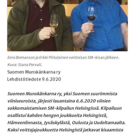
Eero Bomanson ja Erkki Piitulainen voittoisan SM-kisan jälkeen.
Kuva: Stana Porvali.
Suomen Munskänkarna ry
Lehdistötiedote 9.6.2020
Suomen Munskänkarna ry, yksi Suomen suurimmista
viiniseuroista, järjesti lauantaina 6.6.2020 viinien
sokkomaistamisen SM-kilpailun Helsingissä. Kilpailuun
osallistui kahden hengen joukkueita Helsingistä,
Hämeenlinnasta, Jyväskylästä, Oulusta ja Uudeltamaalta.
Kaksi voittajajoukkuetta Helsingistä jatkavat kisaamista