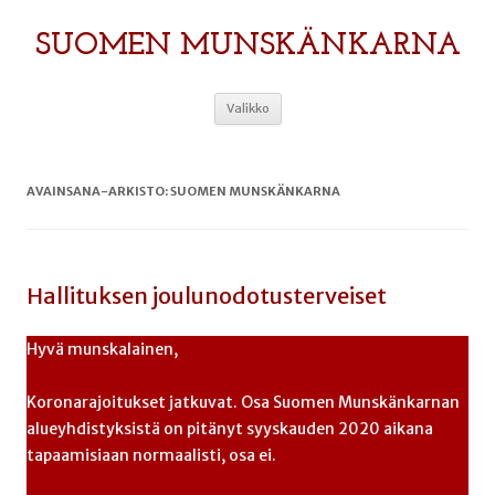
SUOMEN MUNSKÄNKARNA
Siirry
Valikko
sisältöön
AVAINSANA-ARKISTO:
SUOMEN MUNSKÄNKARNA
Hallituksen joulunodotusterveiset
Hyvä munskalainen,
Koronarajoitukset jatkuvat. Osa Suomen Munskänkarnan
alueyhdistyksistä on pitänyt syyskauden 2020 aikana
tapaamisiaan normaalisti, osa ei.