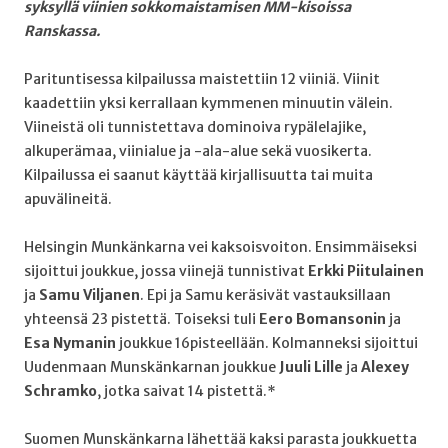
syksyllä viinien sokkomaistamisen MM-kisoissa
Ranskassa.
Parituntisessa kilpailussa maistettiin 12 viiniä. Viinit
kaadettiin yksi kerrallaan kymmenen minuutin välein.
Viineistä oli tunnistettava dominoiva rypälelajike,
alkuperämaa, viinialue ja -ala-alue sekä vuosikerta.
Kilpailussa ei saanut käyttää kirjallisuutta tai muita
apuvälineitä.
Helsingin Munkänkarna vei kaksoisvoiton. Ensimmäiseksi
sijoittui joukkue, jossa viinejä tunnistivat
Erkki Piitulainen
ja
Samu Viljanen
. Epi ja Samu keräsivät vastauksillaan
yhteensä 23 pistettä. Toiseksi tuli
Eero Bomansonin
ja
Esa Nymanin
joukkue 16pisteellään. Kolmanneksi sijoittui
Uudenmaan Munskänkarnan joukkue
Juuli Lille
ja
Alexey
Schramko
, jotka saivat 14 pistettä.*
Suomen Munskänkarna lähettää kaksi parasta joukkuetta