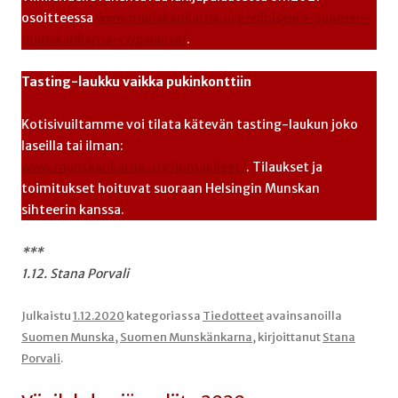
osoitteessa
www.munskankarna.org/viiniseura-suomen-
munskankarna-ry/palaute/
.
Tasting-laukku vaikka pukinkonttiin
Kotisivuiltamme voi tilata kätevän tasting-laukun joko
laseilla tai ilman:
www.munskankarna.org/lomakkeet/
. Tilaukset ja
toimitukset hoituvat suoraan Helsingin Munskan
sihteerin kanssa.
***
1.12. Stana Porvali
Julkaistu
1.12.2020
kategoriassa
Tiedotteet
avainsanoilla
Suomen Munska
,
Suomen Munskänkarna
, kirjoittanut
Stana
Porvali
.