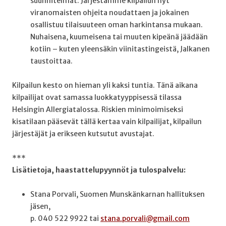
suunnitelmat. Järjestämme kilpailun nyt
viranomaisten ohjeita noudattaen ja jokainen
osallistuu tilaisuuteen oman harkintansa mukaan.
Nuhaisena, kuumeisena tai muuten kipeänä jäädään
kotiin – kuten yleensäkin viinitastingeistä, Jalkanen
taustoittaa.
Kilpailun kesto on hieman yli kaksi tuntia. Tänä aikana
kilpailijat ovat samassa luokkatyyppisessä tilassa
Helsingin Allergiatalossa. Riskien minimoimiseksi
kisatilaan pääsevät tällä kertaa vain kilpailijat, kilpailun
järjestäjät ja erikseen kutsutut avustajat.
***
Lisätietoja, haastattelupyynnöt ja tulospalvelu:
Stana Porvali, Suomen Munskänkarnan hallituksen
jäsen,
p. 040 522 9922 tai
stana.porvali@gmail.com