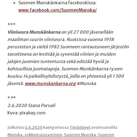
Suomen Munskänkarna Facebookissa:
www.facebook.com/SuomenMunska/
***
Viiniseura Munskänkarna
on yli 27 000 jäsenellään
maailman suurin viiniseura. Ruotsissa vuonna 1958
perustetun ja sieltä 1982 Suomeen rantautuneen järjestön
tavoitteena on levittää ja syventää viinien ja muiden
jalojen juomien tuntemusta sekä edistää hyviä ja
kohtuullisia juomatapoja. Suomen Munkänkarna ry:een
kuuluu 14 paikallisyhdistystä, joilla on yhteensä yli 1 500
jäsentä.
www.munskankarna.org
#Munska
*
**
2.6.2020 Stana Porvali
Kuva: pixabay.com
Julkaistu
2.6.2020
kategoriassa
Tiedotteet
avainsanoilla
Munska
,
sokkomaistaminen
,
Suomen Munska
,
Suomen