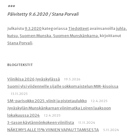
***
Päivitetty 9.6.2020 / Stana Porvali
Julkaistu
9.3.2020
kategoriassa
Tiedotteet
avainsanoilla
juhla
,
kutsu
,
Suomen Munska
,
Suomen Munskänkarna
, kirjoittanut
Stana Porvali
.
BLOGITEKSTIT
Viinikisa 2026 Jyväskylässä
19.5.2026
Suomi ylsi viidennelle sijalle sokkomaistelun MM-kisoissa
13.11.2025
SM-parisokko 2025, viinit ja pistetaulukko
12.4.2025
Jyväskylän Munskänkarnan viinimatka Loiren laaksoon
lokakuussa 2024
12.4.2025
3-tason käytännönkokeen viinilista
11.11.2024
NÄKEMYS ALLE 15% VIINIEN VAPAUTTAMISESTA
5.11.2024