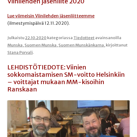
Viinilehden jäsenliite 2020
Lue viimeisin Viinilehden jäsenliitteemme
(ilmestymispäivä 12.11.2020).
Julkaistu
22.10.2020
kategoriassa
Tiedotteet
avainsanoilla
Munska
,
Suomen Munska
,
Suomen Munskänkarna
, kirjoittanut
Stana Porvali
.
LEHDISTÖTIEDOTE: Viinien
sokkomaistamisen SM-voitto Helsinkiin
– voittajat mukaan MM-kisoihin
Ranskaan