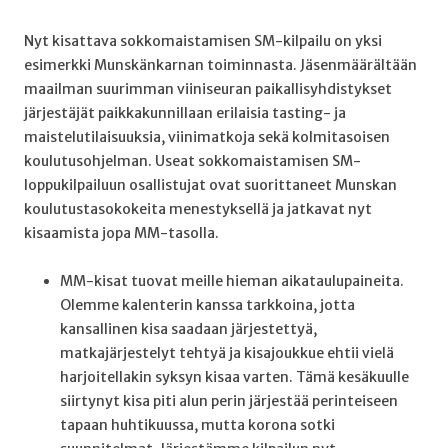
Nyt kisattava sokkomaistamisen SM-kilpailu on yksi
esimerkki Munskänkarnan toiminnasta. Jäsenmäärältään
maailman suurimman viiniseuran paikallisyhdistykset
järjestäjät paikkakunnillaan erilaisia tasting- ja
maistelutilaisuuksia, viinimatkoja sekä kolmitasoisen
koulutusohjelman. Useat sokkomaistamisen SM-
loppukilpailuun osallistujat ovat suorittaneet Munskan
koulutustasokokeita menestyksellä ja jatkavat nyt
kisaamista jopa MM-tasolla.
MM-kisat tuovat meille hieman aikataulupaineita.
Olemme kalenterin kanssa tarkkoina, jotta
kansallinen kisa saadaan järjestettyä,
matkajärjestelyt tehtyä ja kisajoukkue ehtii vielä
harjoitellakin syksyn kisaa varten. Tämä kesäkuulle
siirtynyt kisa piti alun perin järjestää perinteiseen
tapaan huhtikuussa, mutta korona sotki