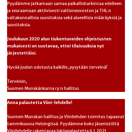
Pyydämme jatkamaan samaa paikallisharkintaa edelleen
ja seuraamaan aktiivisesti valtioneuvoston ja THL:n
valtakunnallisia suosituksia sekä alueellisia määräyksiä ja
suosituksia.
Joulukuun 2020 alun tiukentuneiden ohjeistusten
mukaisesti on suotavaa, ettei tilaisuuksia nyt
järjestettäisi.
Hyvää joulun odotusta kaikille, pysytään terveinä!
Terveisin,
Suomen Munskänkarna ry:n hallitus
Anna palautetta Viini-lehdelle!
Suomen Munskan hallitus ja Viinilehden toimitus tapaavat
tammikuussa Helsingissä. Pyydämme koko jäsenistöltä
Viinilehdelle rakentavaa lukijapalautetta 6.1.2021