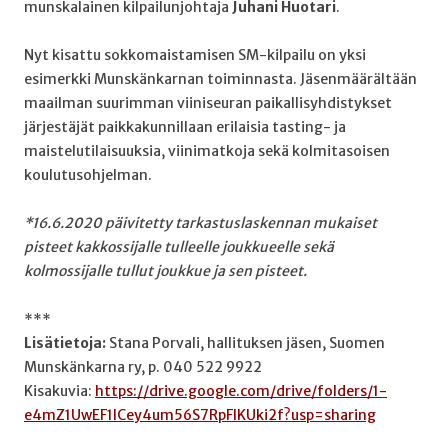
munskalainen kilpailunjohtaja
Juhani Huotari
.
Nyt kisattu sokkomaistamisen SM-kilpailu on yksi
esimerkki Munskänkarnan toiminnasta. Jäsenmäärältään
maailman suurimman viiniseuran paikallisyhdistykset
järjestäjät paikkakunnillaan erilaisia tasting- ja
maistelutilaisuuksia, viinimatkoja sekä kolmitasoisen
koulutusohjelman.
*16.6.2020 päivitetty tarkastuslaskennan mukaiset
pisteet kakkossijalle tulleelle joukkueelle sekä
kolmossijalle tullut joukkue ja sen pisteet.
***
Lisätietoja:
Stana Porvali, hallituksen jäsen, Suomen
Munskänkarna ry, p. 040 522 9922
Kisakuvia:
https://drive.google.com/drive/folders/1-
e4mZ1UwEF1lCey4um56S7RpFlKUki2f?usp=sharing