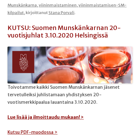
Munskänkarna
,
viininmaistaminen
,
viininmaistamisen-SM-
kilpailut
, kirjoittanut
Stana Porvali
.
KUTSU: Suomen Munskänkarnan 20-
vuotisjuhlat 3.10.2020 Helsingissä
Toivotamme kaikki Suomen Munskänkarnan jäsenet
tervetulleiksi juhlistamaan yhdistyksen 20-
vuotismerkkipaalua lauantaina 3.10.2020.
Lue lisää ja ilmoittaudu mukaan! >
Kutsu PDF-muodossa >