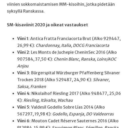
viinien sokkomaistamisen MM-kisoihin, jotka pidetään
syksyllä Ranskassa.
SM-kisaviinit 2020 ja oikeat vastaukset
Viini 1
: Antica Fratta Franciacorta Brut (Alko 929447,
26,99 €):
Chardonnay, Italia, DOCG Franciacorta
Viini 2
: Les Monts de Juchepie CheninSec 2016 (Alko
907584, 37,50 €):
Chenin Blanc, Ranska, Loire/AOC
Anjou
Viini 3
: Bürgerspital Würzburger Pfaffenberg Silvaner
Trocken 2018 (Alko 529487, 24,90 €):
Silvaner,
Saksa, Franken
Viini 4
: Nikolaihof Riesling 2017 (Alko 948477, 25,06
€):
Riesling, Itävalta, Wachau
Viini 5
: Valdesil Godello Sobre Lías 2014 (Alko
567297, 19,98 €):
Godello, Espanja, DO Valdeorras
Viini 6
: Mouton Cadet Réserve Sauternes 2016 (Alko
912984, 15,99 €):
Sauvignon Blanc, Sémillon, Ranska,