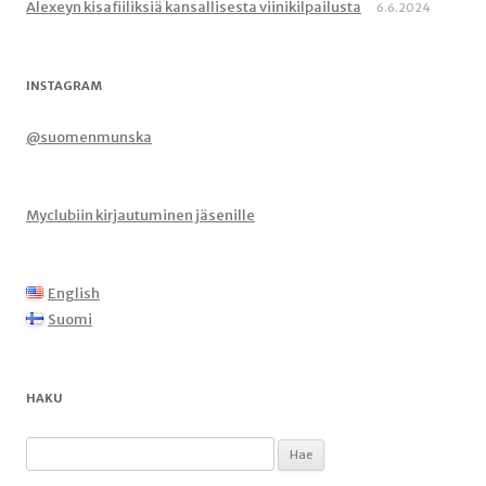
Alexeyn kisafiiliksiä kansallisesta viinikilpailusta
6.6.2024
INSTAGRAM
@suomenmunska
Myclubiin kirjautuminen jäsenille
English
Suomi
HAKU
Haku: