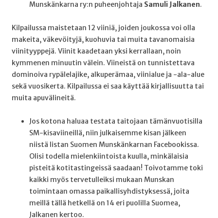
Munskänkarna ry:n puheenjohtaja
Samuli Jalkanen
.
Kilpailussa maistetaan 12 viiniä, joiden joukossa voi olla
makeita, väkevöityjä, kuohuvia tai muita tavanomaisia
viinityyppejä. Viinit kaadetaan yksi kerrallaan, noin
kymmenen minuutin välein. Viineistä on tunnistettava
dominoiva rypälelajike, alkuperämaa, viinialue ja -ala-alue
sekä vuosikerta. Kilpailussa ei saa käyttää kirjallisuutta tai
muita apuvälineitä.
Jos kotona haluaa testata taitojaan tämänvuotisilla
SM-kisaviineillä, niin julkaisemme kisan jälkeen
niistä listan Suomen Munskänkarnan Facebookissa.
Olisi todella mielenkiintoista kuulla, minkälaisia
pisteitä kotitastingeissä saadaan! Toivotamme toki
kaikki myös tervetulleiksi mukaan Munskan
toimintaan omassa paikallisyhdistyksessä, joita
meillä tällä hetkellä on 14 eri puolilla Suomea,
Jalkanen kertoo.