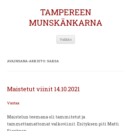
TAMPEREEN
MUNSKÄNKARNA
Siirry
Valikko
sisältöön
AVAINSANA-ARKISTO:
SAKSA
Maistetut viinit 14.10.2021
Vastaa
Maistelun teemana oli tammitetut ja
tammettamattomat valkoviinit. Esityksen piti Matti
Sievänen.