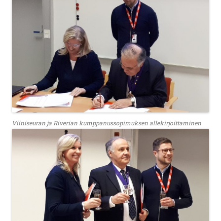
Viiniseuran ja Riverian kumppanussopimuksen allekirjoittaminen