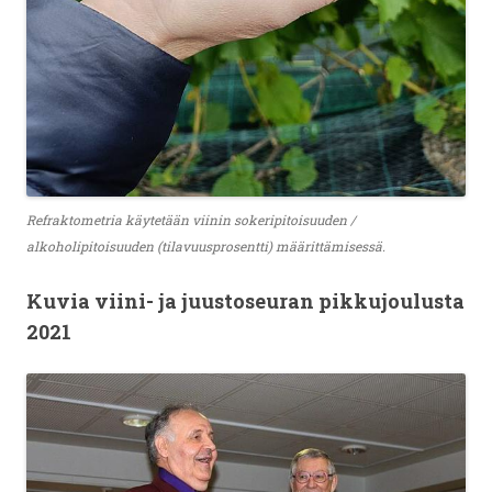
Refraktometria käytetään viinin sokeripitoisuuden /
alkoholipitoisuuden (tilavuusprosentti) määrittämisessä.
Kuvia viini- ja juustoseuran pikkujoulusta
2021