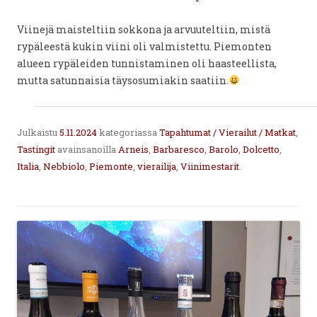
Viinejä maisteltiin sokkona ja arvuuteltiin, mistä
rypäleestä kukin viini oli valmistettu. Piemonten
alueen rypäleiden tunnistaminen oli haasteellista,
mutta satunnaisia täysosumiakin saatiin.
Julkaistu
5.11.2024
kategoriassa
Tapahtumat / Vierailut / Matkat
,
Tastingit
avainsanoilla
Arneis
,
Barbaresco
,
Barolo
,
Dolcetto
,
Italia
,
Nebbiolo
,
Piemonte
,
vierailija
,
Viinimestarit
.