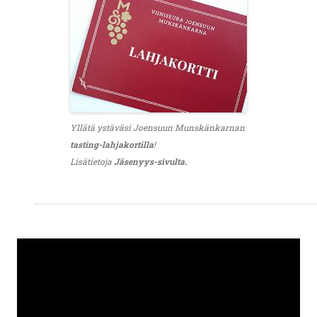
Yllätä ystäväsi Joensuun Munskänkarnan
tasting-lahjakortilla
!
Lisätietoja
Jäsenyys-sivulta.