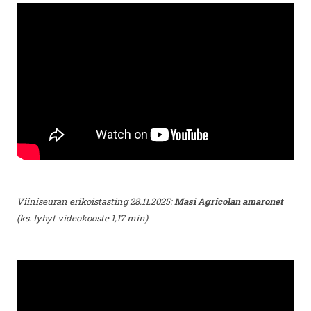
Viiniseuran erikoistasting 28.11.2025:
Masi Agricolan amaronet
(ks. lyhyt videokooste 1,17 min)