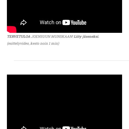
TERVETULOA
JOENSUUN MUNSKAAN!
Liity jäseneksi.
(esittelyvideo, kesto noin 1 min)