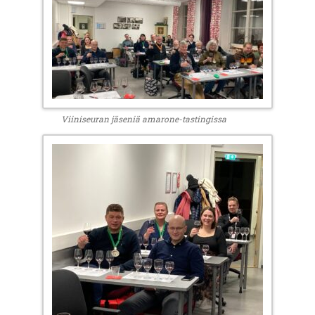
Viiniseuran jäseniä amarone-tastingissa