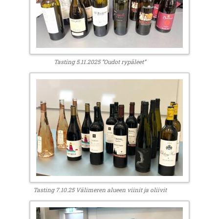
Tasting 5.11.2025 ”Oudot rypäleet”
Tasting 7.10.25 Välimeren alueen viinit ja oliivit