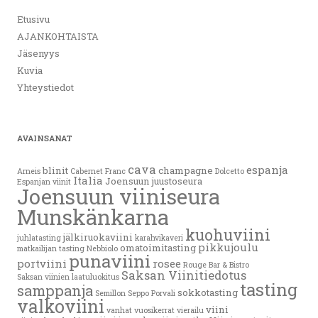
Etusivu
AJANKOHTAISTA
Jäsenyys
Kuvia
Yhteystiedot
AVAINSANAT
cava
espanja
blinit
champagne
Arneis
Cabernet Franc
Dolcetto
Italia
Joensuun juustoseura
Espanjan viinit
Joensuun viiniseura
Munskänkarna
kuohuviini
jälkiruokaviini
juhlatasting
karahvikaveri
pikkujoulu
omatoimitasting
matkailijan tasting
Nebbiolo
punaviini
portviini
rosee
Rouge Bar & Bistro
Saksan Viinitiedotus
Saksan viinien laatuluokitus
tasting
samppanja
sokkotasting
Semillon
Seppo Porvali
valkoviini
viini
vanhat vuosikerrat
vierailu