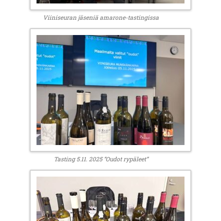
Viiniseuran jäseniä amarone-tastingissa
Tasting 5.11. 2025 ”Oudot rypäleet”