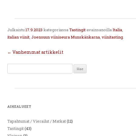
Julkaistu
17.9.2023
kategoriassa
Tastingit
avainsanoilla
Italia
,
italian viinit
,
Joensuun viiniseura Munskänkarna
,
viinitasting
.
Artikkelien
←
Vanhemmat artikkelit
selaus
Haku:
AIHEALUEET
Tapahtumat / Vierailut / Matkat
(12)
Tastingit
(43)
Yleinen
(3)