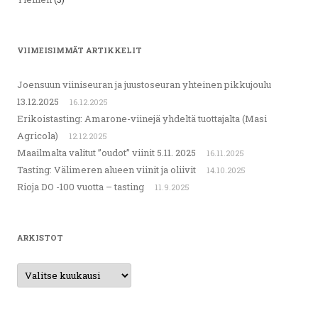
VIIMEISIMMÄT ARTIKKELIT
Joensuun viiniseuran ja juustoseuran yhteinen pikkujoulu
13.12.2025
16.12.2025
Erikoistasting: Amarone-viinejä yhdeltä tuottajalta (Masi
Agricola)
12.12.2025
Maailmalta valitut ”oudot” viinit 5.11. 2025
16.11.2025
Tasting: Välimeren alueen viinit ja oliivit
14.10.2025
Rioja DO -100 vuotta – tasting
11.9.2025
ARKISTOT
Arkistot