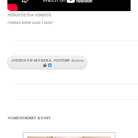
PERUSTIETOA VIINISTÄ.
(videon kesto noin 1 min)
JOENSUUN MUNSKA,
YOUTUBE
-
kanava
,
VIIMEISIMMÄT KUVAT