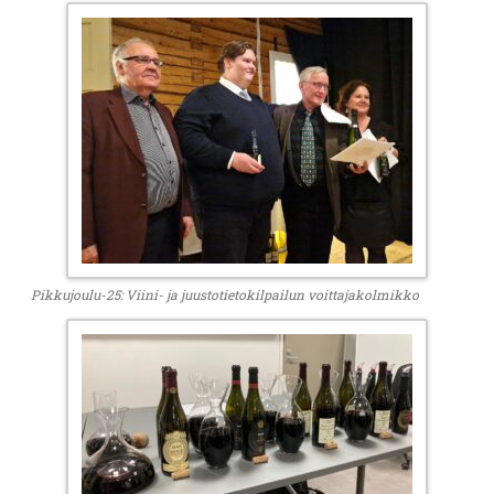
Pikkujoulu-25: Viini- ja juustotietokilpailun voittajakolmikko