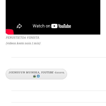
PERUSTIETOA VIINISTÄ.
(videon kesto noin 1 min)
JOENSUUN MUNSKA,
YOUTUBE
-
kanava
,