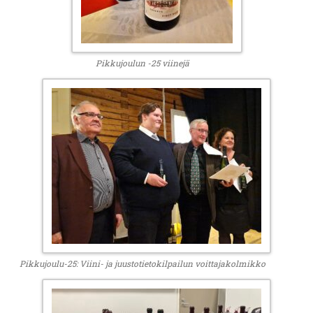
Pikkujoulun -25 viinejä
Pikkujoulu-25: Viini- ja juustotietokilpailun voittajakolmikko