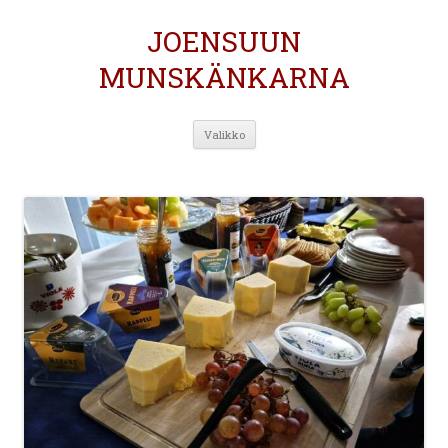
JOENSUUN
MUNSKÄNKARNA
Siirry
Valikko
sisältöön