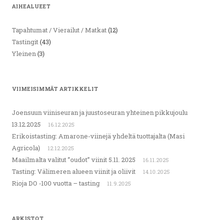
AIHEALUEET
Tapahtumat / Vierailut / Matkat
(12)
Tastingit
(43)
Yleinen
(3)
VIIMEISIMMÄT ARTIKKELIT
Joensuun viiniseuran ja juustoseuran yhteinen pikkujoulu
13.12.2025
16.12.2025
Erikoistasting: Amarone-viinejä yhdeltä tuottajalta (Masi
Agricola)
12.12.2025
Maailmalta valitut ”oudot” viinit 5.11. 2025
16.11.2025
Tasting: Välimeren alueen viinit ja oliivit
14.10.2025
Rioja DO -100 vuotta – tasting
11.9.2025
ARKISTOT