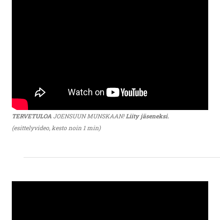
TERVETULOA
JOENSUUN MUNSKAAN!
Liity jäseneksi.
(esittelyvideo, kesto noin 1 min)