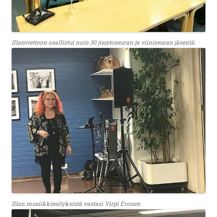
Illanviettoon osallistui noin 30 juustoseuran ja viiniseuran jäsentä.
Illan musiikkiesityksistä vastasi Virpi Eronen