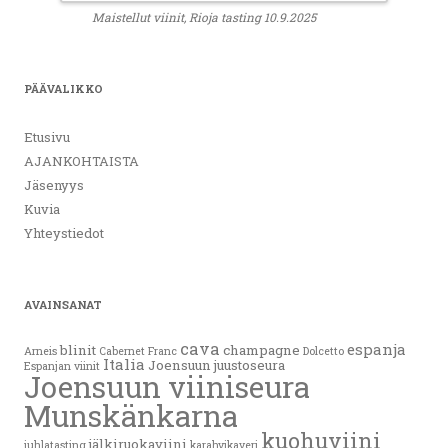
Maistellut viinit, Rioja tasting 10.9.2025
PÄÄVALIKKO
Etusivu
AJANKOHTAISTA
Jäsenyys
Kuvia
Yhteystiedot
AVAINSANAT
cava
espanja
blinit
champagne
Arneis
Cabernet Franc
Dolcetto
Italia
Joensuun juustoseura
Espanjan viinit
Joensuun viiniseura
Munskänkarna
kuohuviini
jälkiruokaviini
juhlatasting
karahvikaveri