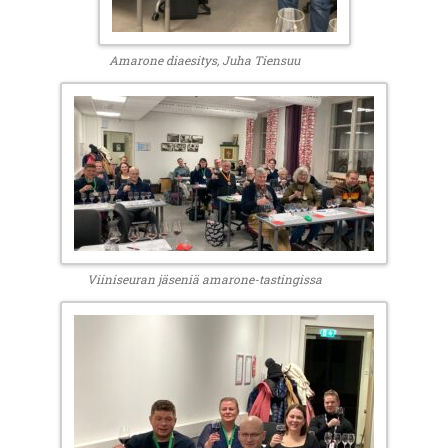
Amarone diaesitys, Juha Tiensuu
Viiniseuran jäseniä amarone-tastingissa