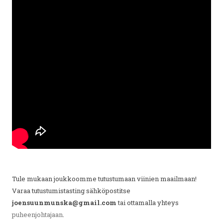
Tule mukaan joukkoomme tutustumaan viinien maailmaan!
Varaa tutustumistasting sähköpostitse
joensuunmunska@gmail.com
tai ottamalla yhteys
puheenjohtajaan
.