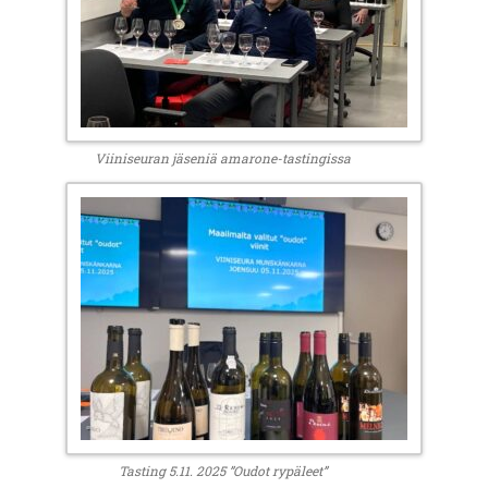
Viiniseuran jäseniä amarone-tastingissa
Tasting 5.11. 2025 ”Oudot rypäleet”