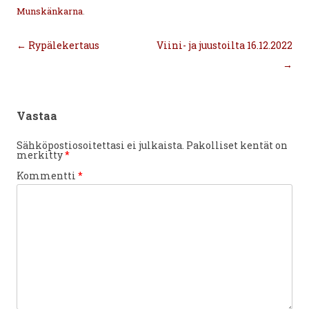
Munskänkarna
.
Artikkelien
←
Rypälekertaus
Viini- ja juustoilta 16.12.2022
selaus
→
Vastaa
Sähköpostiosoitettasi ei julkaista.
Pakolliset kentät on
merkitty
*
Kommentti
*