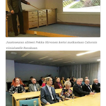
Juustoseuran sihteeri Pekka Hirvonen kertoi matkastaan Cahorsin
viinialueelle Ranskaan.