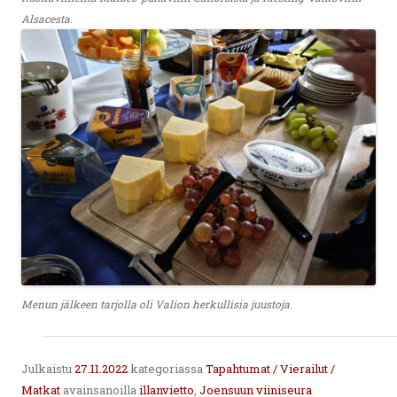
Alsacesta.
Menun jälkeen tarjolla oli Valion herkullisia juustoja.
Julkaistu
27.11.2022
kategoriassa
Tapahtumat / Vierailut /
Matkat
avainsanoilla
illanvietto
,
Joensuun viiniseura