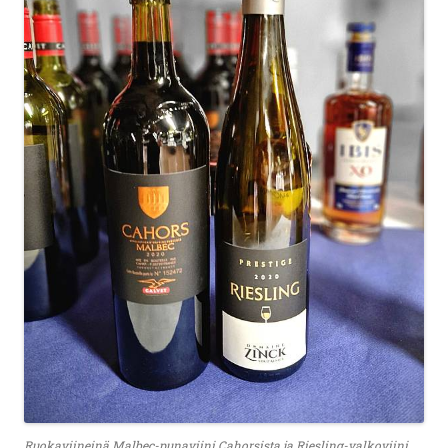
Ruokaviineinä Malbec-punaviini Cahorsista ja Riesling-valkoviini