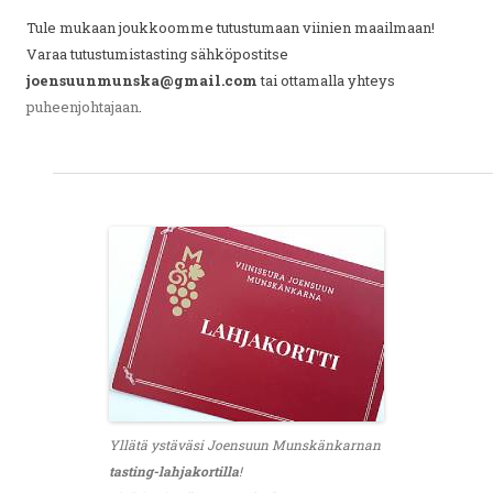
Tule mukaan joukkoomme tutustumaan viinien maailmaan!
Varaa tutustumistasting sähköpostitse
joensuunmunska@gmail.com
tai ottamalla yhteys
puheenjohtajaan
.
Yllätä ystäväsi Joensuun Munskänkarnan
tasting-lahjakortilla
!