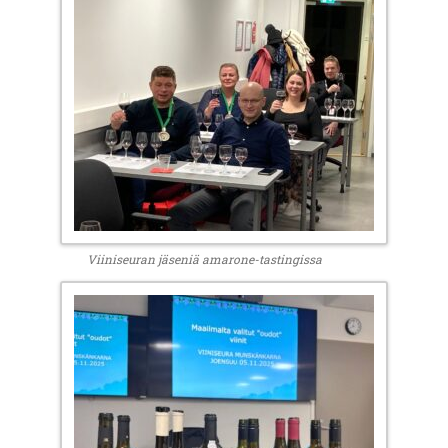
Viiniseuran jäseniä amarone-tastingissa