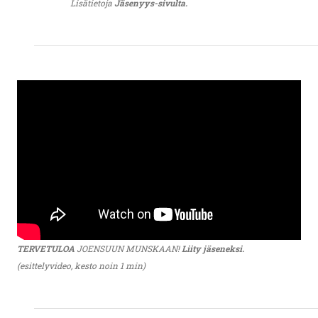
Lisätietoja
Jäsenyys-sivulta.
TERVETULOA
JOENSUUN MUNSKAAN!
Liity jäseneksi.
(esittelyvideo, kesto noin 1 min)