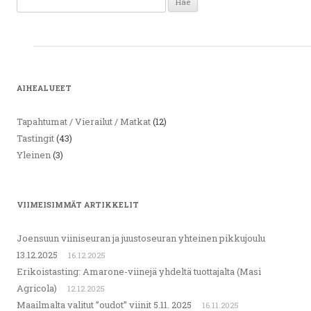
AIHEALUEET
Tapahtumat / Vierailut / Matkat
(12)
Tastingit
(43)
Yleinen
(3)
VIIMEISIMMÄT ARTIKKELIT
Joensuun viiniseuran ja juustoseuran yhteinen pikkujoulu
13.12.2025
16.12.2025
Erikoistasting: Amarone-viinejä yhdeltä tuottajalta (Masi
Agricola)
12.12.2025
Maailmalta valitut ”oudot” viinit 5.11. 2025
16.11.2025