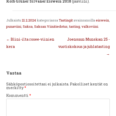
Kolb Grüner Silvaner Eiswein 2018
(jääviini).
Julkaistu
21.2.2024
kategoriassa
Tastingit
avainsanoilla
eiswein
,
punaviini
,
Saksa
,
Saksan Viinitiedotus
,
tasting
,
valkoviini
.
Artikkelien
←
Blini-ilta rosee-viinien
Joensuun Munskan 25 -
selaus
kera
vuotiskokous ja juhlatasting
→
Vastaa
Sähköpostiosoitettasi ei julkaista.
Pakolliset kentät on
merkitty
*
Kommentti
*