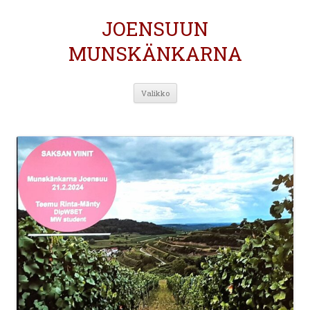
JOENSUUN
MUNSKÄNKARNA
Siirry
Valikko
sisältöön