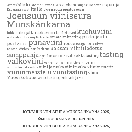
cava
espanja
blinit
champagne
Arneis
Cabernet Franc
Dolcetto
Italia
Joensuun juustoseura
Espanjan viinit
Joensuun viiniseura
Munskänkarna
kuohuviini
jälkiruokaviini
juhlatasting
karahvikaveri
pikkujoulu
omatoimitasting
matkailijan tasting
Nebbiolo
punaviini
portviini
rosee
Rouge Bar & Bistro
Saksan Viinitiedotus
Saksan viinien laatuluokitus
tasting
samppanja
sokkotasting
Semillon
Seppo Porvali
valkoviini
viini
vanhat vuosikerrat
vierailu
viini ja ruoka
viinimatka
Viinimestarit
viinien laatuluokitus
viininmaistelu
viinitasting
viura
Vuosikokous
winetasting
yrtit
yrtit ja viini
JOENSUUN VIINISEURA MUNSKÄNKARNA 2025,
©MIKROGRAMMA DESIGN 2015
JOENSUUN VIINISEURA MUNSKÄNKARNA 2025,