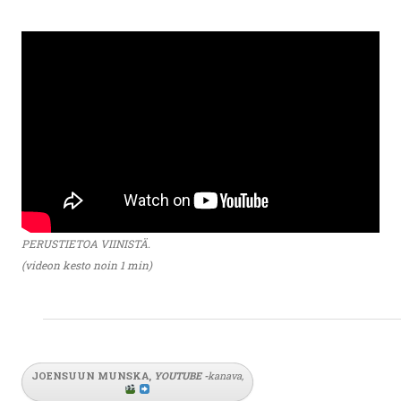
PERUSTIETOA VIINISTÄ.
(videon kesto noin 1 min)
JOENSUUN MUNSKA,
YOUTUBE
-
kanava
,