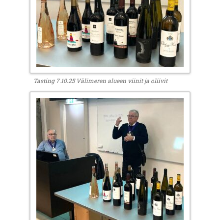
Tasting 7.10.25 Välimeren alueen viinit ja oliivit