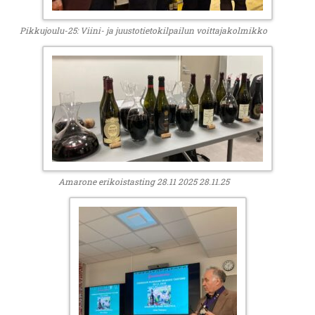
Pikkujoulu-25: Viini- ja juustotietokilpailun voittajakolmikko
Amarone erikoistasting 28.11 2025 28.11.25