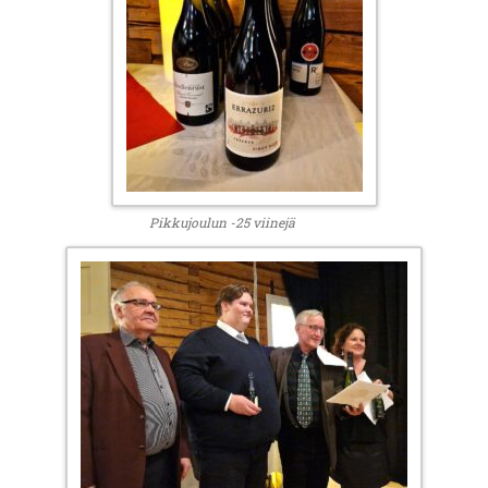
Pikkujoulun -25 viinejä