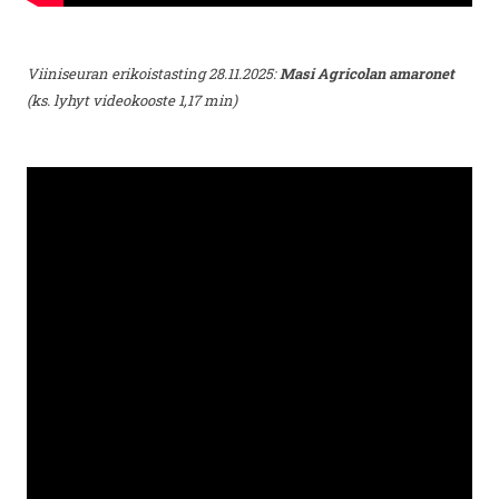
Viiniseuran erikoistasting 28.11.2025:
Masi Agricolan amaronet
(ks. lyhyt videokooste 1,17 min)