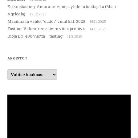
Erikoistasting: Amarone-viinejä yhdeltä tuottajalta (Masi
Agricola)
12.12.2025
Maailmalta valitut ”oudot” viinit 5.11. 2025
16.11.2025
Tasting: Välimeren alueen viinit ja oliivit
14.10.2025
Rioja DO -100 vuotta – tasting
11.9.2025
ARKISTOT
Arkistot