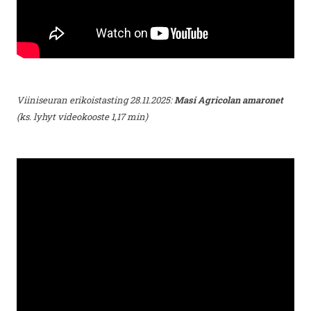
Viiniseuran erikoistasting 28.11.2025:
Masi Agricolan amaronet
(ks. lyhyt videokooste 1,17 min)