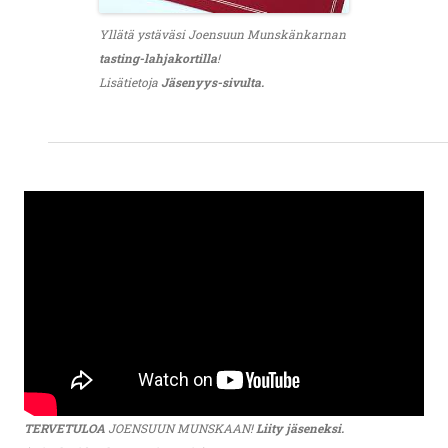
Yllätä ystäväsi Joensuun Munskänkarnan
tasting-lahjakortilla
!
Lisätietoja
Jäsenyys-sivulta.
TERVETULOA
JOENSUUN MUNSKAAN!
Liity jäseneksi.