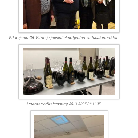
Pikkujoulu-25: Viini- ja juustotietokilpailun voittajakolmikko
Amarone erikoistasting 28.11 2025 28.11.25