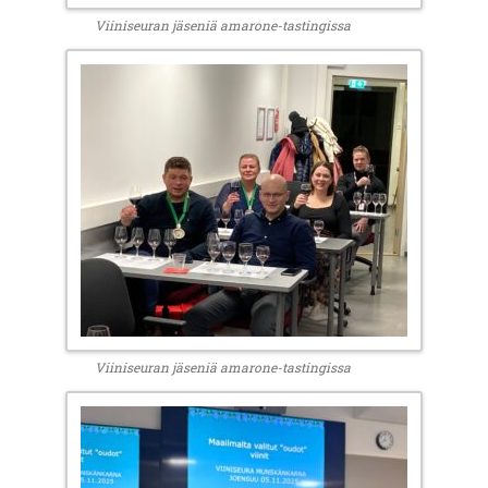
Viiniseuran jäseniä amarone-tastingissa
Viiniseuran jäseniä amarone-tastingissa