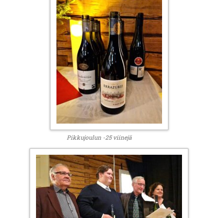
Pikkujoulun -25 viinejä