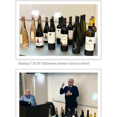
Tasting 7.10.25 Välimeren alueen viinit ja oliivit