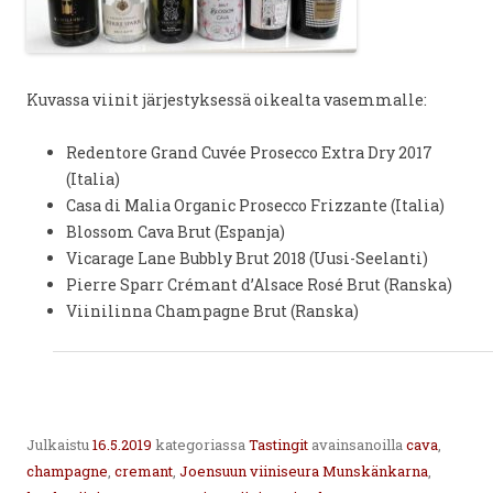
Kuvassa viinit järjestyksessä oikealta vasemmalle:
Redentore Grand Cuvée Prosecco Extra Dry 2017
(Italia)
Casa di Malia Organic Prosecco Frizzante (Italia)
Blossom Cava Brut (Espanja)
Vicarage Lane Bubbly Brut 2018 (Uusi-Seelanti)
Pierre Sparr Crémant d’Alsace Rosé Brut (Ranska)
Viinilinna Champagne Brut (Ranska)
Julkaistu
16.5.2019
kategoriassa
Tastingit
avainsanoilla
cava
,
champagne
,
cremant
,
Joensuun viiniseura Munskänkarna
,