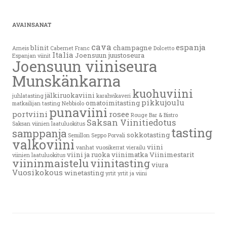
AVAINSANAT
cava
espanja
blinit
champagne
Arneis
Cabernet Franc
Dolcetto
Italia
Joensuun juustoseura
Espanjan viinit
Joensuun viiniseura
Munskänkarna
kuohuviini
jälkiruokaviini
juhlatasting
karahvikaveri
pikkujoulu
omatoimitasting
matkailijan tasting
Nebbiolo
punaviini
portviini
rosee
Rouge Bar & Bistro
Saksan Viinitiedotus
Saksan viinien laatuluokitus
tasting
samppanja
sokkotasting
Semillon
Seppo Porvali
valkoviini
viini
vanhat vuosikerrat
vierailu
viini ja ruoka
viinimatka
Viinimestarit
viinien laatuluokitus
viininmaistelu
viinitasting
viura
Vuosikokous
winetasting
yrtit
yrtit ja viini