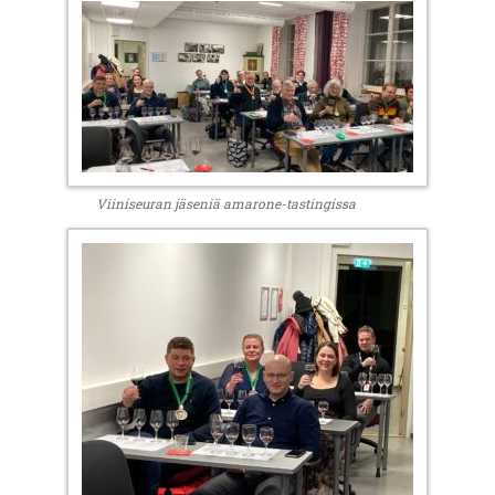
Viiniseuran jäseniä amarone-tastingissa