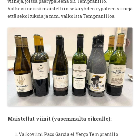
viinejä, joissa päärypäleenä oli Tempranillo.
Valkoviineissä maisteltiin sekä yhden rypäleen viinejä
että sekoituksia ja mm. valkoista Tempranilloa.
Maistellut viinit (vasemmalta oikealle):
Valkoviini Paco Garcia el Yergo Tempranillo