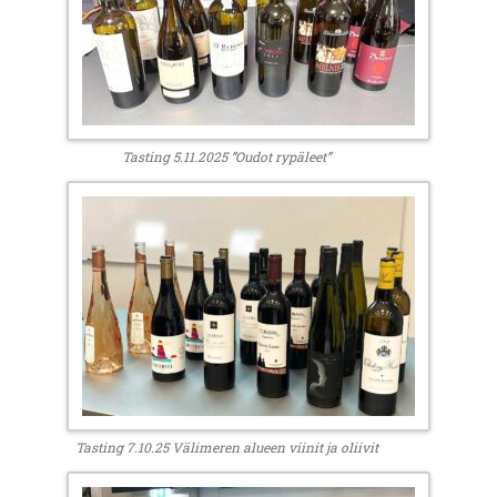
Tasting 5.11.2025 ”Oudot rypäleet”
Tasting 7.10.25 Välimeren alueen viinit ja oliivit