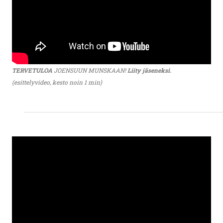
TERVETULOA
JOENSUUN MUNSKAAN!
Liity jäseneksi.
(esittelyvideo, kesto noin 1 min)