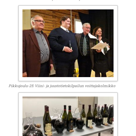
Pikkujoulu-25: Viini- ja juustotietokilpailun voittajakolmikko