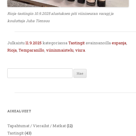
Rioja-tastingin 10.9.2025 alustuksen piti viiniseuran varapj ja
kouluttaja Juha Tiensuu
Julkaistu
11.9.2025
kategoriassa
Tastingit
avainsanoilla
espanja
,
Rioja
,
Temparanillo
,
viininmaistelu
,
viura
.
Haku:
AIHEALUEET
Tapahtumat / Vierailut / Matkat
(12)
Tastingit
(43)