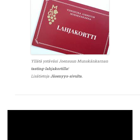
Yllätä ystäväsi Joensuun Munskänkarnan
tasting-lahjakortilla
!
Lisätietoja
Jäsenyys-sivulta.