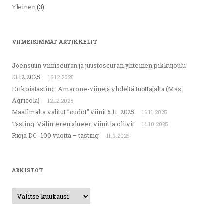
Yleinen
(3)
VIIMEISIMMÄT ARTIKKELIT
Joensuun viiniseuran ja juustoseuran yhteinen pikkujoulu
13.12.2025
16.12.2025
Erikoistasting: Amarone-viinejä yhdeltä tuottajalta (Masi
Agricola)
12.12.2025
Maailmalta valitut ”oudot” viinit 5.11. 2025
16.11.2025
Tasting: Välimeren alueen viinit ja oliivit
14.10.2025
Rioja DO -100 vuotta – tasting
11.9.2025
ARKISTOT
Arkistot