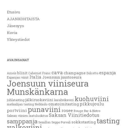
Etusivu
AJANKOHTAISTA
Jäsenyys
Kuvia
Yhteystiedot
AVAINSANAT
cava
espanja
blinit
champagne
Arneis
Cabernet Franc
Dolcetto
Italia
Joensuun juustoseura
Espanjan viinit
Joensuun viiniseura
Munskänkarna
kuohuviini
jälkiruokaviini
juhlatasting
karahvikaveri
pikkujoulu
omatoimitasting
matkailijan tasting
Nebbiolo
punaviini
portviini
rosee
Rouge Bar & Bistro
Saksan Viinitiedotus
Saksan viinien laatuluokitus
tasting
samppanja
sokkotasting
Semillon
Seppo Porvali
valkoviini