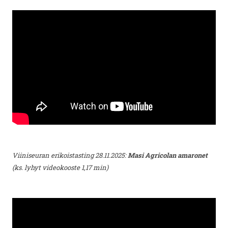
Viiniseuran erikoistasting 28.11.2025:
Masi Agricolan amaronet
(ks. lyhyt videokooste 1,17 min)