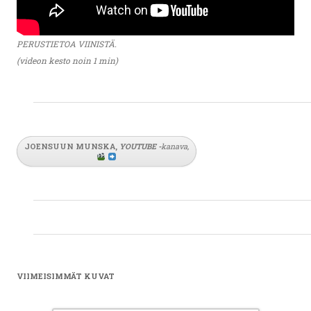
PERUSTIETOA VIINISTÄ.
(videon kesto noin 1 min)
JOENSUUN MUNSKA,
YOUTUBE
-
kanava
,
VIIMEISIMMÄT KUVAT