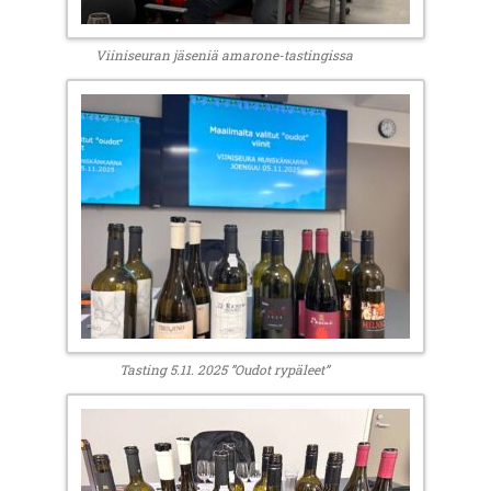
Viiniseuran jäseniä amarone-tastingissa
Tasting 5.11. 2025 ”Oudot rypäleet”