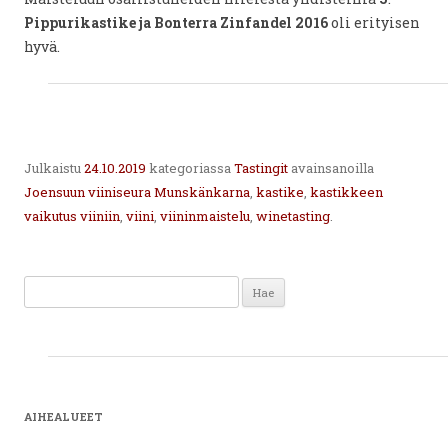
Pippurikastike ja Bonterra Zinfandel 2016
oli erityisen
hyvä.
Julkaistu
24.10.2019
kategoriassa
Tastingit
avainsanoilla
Joensuun viiniseura Munskänkarna
,
kastike
,
kastikkeen
vaikutus viiniin
,
viini
,
viininmaistelu
,
winetasting
.
Haku:
AIHEALUEET