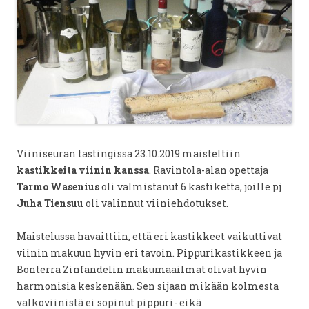
Viiniseuran tastingissa 23.10.2019 maisteltiin
kastikkeita viinin kanssa
. Ravintola-alan opettaja
Tarmo Wasenius
oli valmistanut 6 kastiketta, joille pj
Juha Tiensuu
oli valinnut viiniehdotukset.
Maistelussa havaittiin, että eri kastikkeet vaikuttivat
viinin makuun hyvin eri tavoin. Pippurikastikkeen ja
Bonterra Zinfandelin makumaailmat olivat hyvin
harmonisia keskenään. Sen sijaan mikään kolmesta
valkoviinistä ei sopinut pippuri- eikä