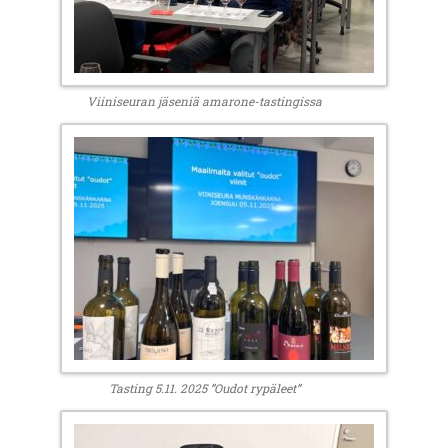
Viiniseuran jäseniä amarone-tastingissa
Tasting 5.11. 2025 ”Oudot rypäleet”