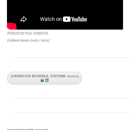
PERUSTIETOA VIINISTÄ.
(videon kesto noin 1 min)
JOENSUUN MUNSKA,
YOUTUBE
-
kanava
,