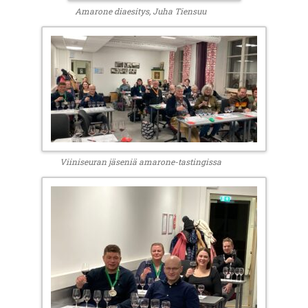
Amarone diaesitys, Juha Tiensuu
Viiniseuran jäseniä amarone-tastingissa