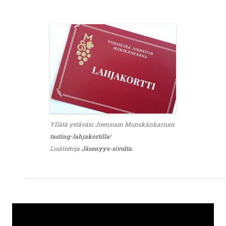
Yllätä ystäväsi Joensuun Munskänkarnan
tasting-lahjakortilla
!
Lisätietoja
Jäsenyys-sivulta.