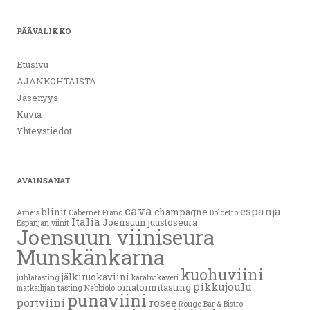
PÄÄVALIKKO
Etusivu
AJANKOHTAISTA
Jäsenyys
Kuvia
Yhteystiedot
AVAINSANAT
cava
espanja
blinit
champagne
Arneis
Cabernet Franc
Dolcetto
Italia
Joensuun juustoseura
Espanjan viinit
Joensuun viiniseura
Munskänkarna
kuohuviini
jälkiruokaviini
juhlatasting
karahvikaveri
pikkujoulu
omatoimitasting
matkailijan tasting
Nebbiolo
punaviini
portviini
rosee
Rouge Bar & Bistro