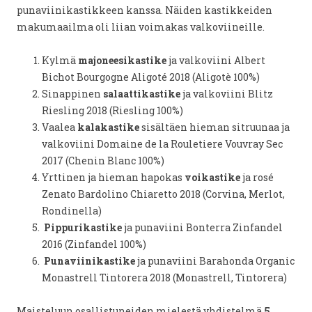
punaviinikastikkeen kanssa. Näiden kastikkeiden
makumaailma oli liian voimakas valkoviineille.
Kylmä
majoneesikastike
ja valkoviini Albert
Bichot Bourgogne Aligoté 2018 (Aligotè 100%)
Sinappinen
salaattikastike
ja valkoviini Blitz
Riesling 2018 (Riesling 100%)
Vaalea
kalakastike
sisältäen hieman sitruunaa ja
valkoviini Domaine de la Rouletiere Vouvray Sec
2017 (Chenin Blanc 100%)
Yrttinen ja hieman hapokas
voikastike
ja rosé
Zenato Bardolino Chiaretto 2018 (Corvina, Merlot,
Rondinella)
Pippurikastike
ja punaviini Bonterra Zinfandel
2016 (Zinfandel 100%)
Punaviinikastike
ja punaviini Barahonda Organic
Monastrell Tintorera 2018 (Monastrell, Tintorera)
Maisteluun osallistuneiden mielestä yhdistelmä
5
.