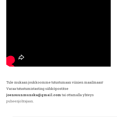
Tule mukaan joukkoomme tutustumaan viinien maailmaan!
Varaa tutustumistasting sähköpostitse
joensuunmunska@gmail.com
tai ottamalla yhteys
puheenjohtajaan
.