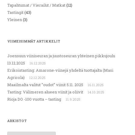
Tapahtumat / Vierailut / Matkat
(12)
Tastingit
(43)
Yleinen
(3)
VIIMEISIMMÄT ARTIKKELIT
Joensuun viiniseuran ja juustoseuran yhteinen pikkujoulu
13.12.2025
16.12.2025
Erikoistasting: Amarone-viinejä yhdeltä tuottajalta (Masi
Agricola)
12.12.2025
Maailmalta valitut ”oudot” viinit 5.11. 2025
16.11.2025
Tasting: Välimeren alueen viinit ja oliivit
14.10.2025
Rioja DO -100 vuotta – tasting
11.9.2025
ARKISTOT
Arkistot