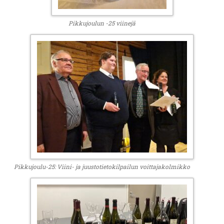
Pikkujoulun -25 viinejä
Pikkujoulu-25: Viini- ja juustotietokilpailun voittajakolmikko