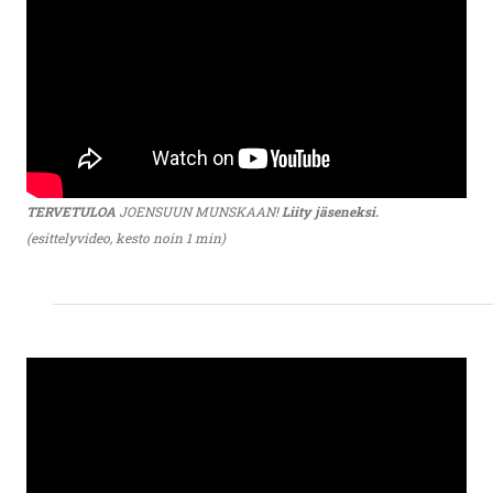
TERVETULOA
JOENSUUN MUNSKAAN!
Liity jäseneksi.
(esittelyvideo, kesto noin 1 min)