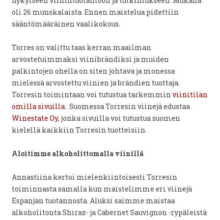
nykyiseen viinintuotantoon ja tutkimukseen. Mukana
oli 26 munskalaista. Ennen maistelua pidettiin
sääntömääräinen vaalikokous.
Torres on valittu taas kerran maailman
arvostetuimmaksi viinibrändiksi ja muiden
palkintojen ohella on siten johtava ja monessa
mielessä arvostettu viinien ja brändien tuottaja.
Torresin toimintaan voi tutustua tarkemmin
viinitilan
omilla sivuilla.
Suomessa Torresin viinejä edustaa
Winestate Oy,
jonka sivuilla voi tutustua suomen
kielellä kaikkiin Torresin tuotteisiin.
Aloitimme alkoholittomalla viinillä
Annastiina kertoi mielenkiintoisesti Torresin
toiminnasta samalla kun maistelimme eri viinejä
Espanjan tuotannosta. Aluksi saimme maistaa
alkoholitonta Shiraz- ja Cabernet Sauvignon -rypäleistä