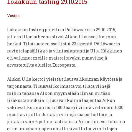
Lokakuun tasting 29.10.2015
Vastaa
Lokakuun tasting pidettiin Pöllöwaarissa 29.10.2015,
jolloin Illan aiheena olivat Alkon tilausvalikoiman
herkut. Tilaisuuteen osallistui 23 jäsentä. Pöllöwaarin
ravintolapäällikkö ja viiniasiantuntija Ulla Häkkinen
oli valinnut meille maisteltavaksi punaviinejä
arvostetuilta alueilta Euroopasta.
Aluksi Ulla kertoi yleistä tilausvalikoiman käytöstä ja
tarjonnasta. Tilausvalikoimasta voi tilata viinejä
mihin tahansa Alkon myymälään ilman mitään
lisäkustannuksia. Tilausvalikoima laajentaa Alkon
vakiovalikoiman noin 1800:aa eri viiniä vielä noin 1000
muulla viinillä. Joitakin viinejä saa pulloittain ja
joitakin vain 6 pullon laatikoissa. Viineihin voi tutustua
esim. maahantuojien omilla sivuilla tai viinitilojen