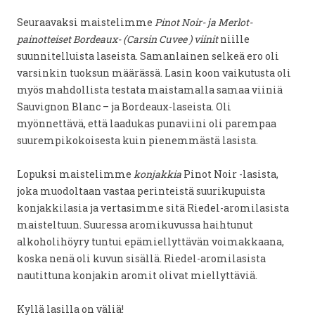
Seuraavaksi maistelimme
Pinot Noir- ja Merlot-
painotteiset Bordeaux- (Carsin Cuvee ) viinit
niille
suunnitelluista laseista. Samanlainen selkeä ero oli
varsinkin tuoksun määrässä. Lasin koon vaikutusta oli
myös mahdollista testata maistamalla samaa viiniä
Sauvignon Blanc – ja Bordeaux-laseista. Oli
myönnettävä, että laadukas punaviini oli parempaa
suurempikokoisesta kuin pienemmästä lasista.
Lopuksi maistelimme
konjakkia
Pinot Noir -lasista,
joka muodoltaan vastaa perinteistä suurikupuista
konjakkilasia ja vertasimme sitä Riedel-aromilasista
maisteltuun. Suuressa aromikuvussa haihtunut
alkoholihöyry tuntui epämiellyttävän voimakkaana,
koska nenä oli kuvun sisällä. Riedel-aromilasista
nautittuna konjakin aromit olivat miellyttäviä.
Kyllä lasilla on väliä!