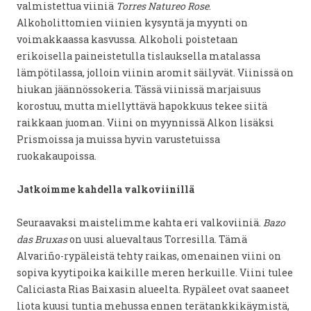
valmistettua viiniä
Torres Natureo Rose
.
Alkoholittomien viinien kysyntä ja myynti on
voimakkaassa kasvussa. Alkoholi poistetaan
erikoisella paineistetulla tislauksella matalassa
lämpötilassa, jolloin viinin aromit säilyvät. Viinissä on
hiukan jäännössokeria. Tässä viinissä marjaisuus
korostuu, mutta miellyttävä hapokkuus tekee siitä
raikkaan juoman. Viini on myynnissä Alkon lisäksi
Prismoissa ja muissa hyvin varustetuissa
ruokakaupoissa.
Jatkoimme kahdella valkoviinillä
Seuraavaksi maistelimme kahta eri valkoviiniä.
Bazo
das Bruxas
on uusi aluevaltaus Torresilla. Tämä
Alvariño-rypäleistä tehty raikas, omenainen viini on
sopiva kyytipoika kaikille meren herkuille. Viini tulee
Caliciasta Rias Baixasin alueelta. Rypäleet ovat saaneet
liota kuusi tuntia mehussa ennen terätankkikäymistä,