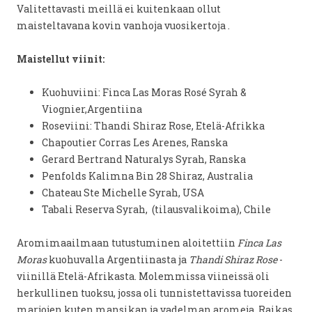
Valitettavasti meillä ei kuitenkaan ollut
maisteltavana kovin vanhoja vuosikertoja .
Maistellut viinit:
Kuohuviini: Finca Las Moras Rosé Syrah &
Viognier,Argentiina
Roseviini: Thandi Shiraz Rose, Etelä-Afrikka
Chapoutier Corras Les Arenes, Ranska
Gerard Bertrand Naturalys Syrah, Ranska
Penfolds Kalimna Bin 28 Shiraz, Australia
Chateau Ste Michelle Syrah, USA
Tabali Reserva Syrah, (tilausvalikoima), Chile
Aromimaailmaan tutustuminen aloitettiin
Finca Las
Moras
kuohuvalla Argentiinasta ja
Thandi Shiraz Rose
-
viinillä Etelä-Afrikasta. Molemmissa viineissä oli
herkullinen tuoksu, jossa oli tunnistettavissa tuoreiden
marjojen kuten mansikan ja vadelman aromeja. Raikas