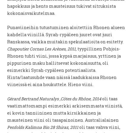
hapokkuus ja hento mausteisuus tukivat sitruksista
kokonaisvaikutelmaa.
Punaviineihin tutustuminen aloitettiin Rhonen alueen
kahdella viinillä. Syrah-rypäleen juuret ovat juuri
Ranskassa, vaikka muitakin spekulaatioita on esitetty.
Chapoutier Cornas Les Arènes, 2011,
tyypillinen Pohjois-
Rhonen tuhti viini, jossa kypsä marjaisuus, yrttinen ja
pippurinen maku hallitsevat kokonaisuutta, oli
esimerkki Syrah-rypäleen potentiaalista.
Hinta/laatusuhde vaan näissä laadukkaissa Rhonen
viineissä ei aina houkuttele. Hieno viini.
Gérard Bertrand Naturalys ,Côtes du Rhône, 2014
oli taas
vaatimattomampi esimerkki arkisemmasta viinistä,
ei kovin tanniininen mutta kirsikkainen ja
mausteinen viini oli tasapainoinen. Australialainen
Penfolds Kalimna Bin 28 Shiraz, 2011
oli taas vahva viini,