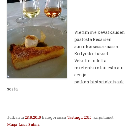
Vietimme kevätkauden
päätöstä kesäisen
aurinkoisessa säässä.
Erityiskiitokset
Vekelle todella
mielenkiintoisesta alu
een ja
paikan historiakatsauk
sesta!
Julkaistu
23.9.2015
kategoriassa
Tastingit 2015
, kirjoittanut
Maija-Liisa Siitari
.