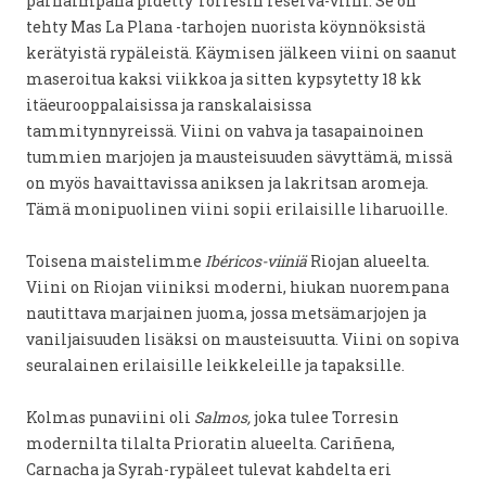
parhaimpana pidetty Torresin reserva-viini. Se on
tehty Mas La Plana -tarhojen nuorista köynnöksistä
kerätyistä rypäleistä. Käymisen jälkeen viini on saanut
maseroitua kaksi viikkoa ja sitten kypsytetty 18 kk
itäeurooppalaisissa ja ranskalaisissa
tammitynnyreissä. Viini on vahva ja tasapainoinen
tummien marjojen ja mausteisuuden sävyttämä, missä
on myös havaittavissa aniksen ja lakritsan aromeja.
Tämä monipuolinen viini sopii erilaisille liharuoille.
Toisena maistelimme
Ibéricos-viiniä
Riojan alueelta.
Viini on Riojan viiniksi moderni, hiukan nuorempana
nautittava marjainen juoma, jossa metsämarjojen ja
vaniljaisuuden lisäksi on mausteisuutta. Viini on sopiva
seuralainen erilaisille leikkeleille ja tapaksille.
Kolmas punaviini oli
Salmos,
joka tulee Torresin
modernilta tilalta Prioratin alueelta. Cariñena,
Carnacha ja Syrah-rypäleet tulevat kahdelta eri