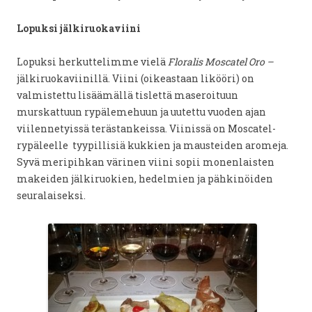
Lopuksi jälkiruokaviini
Lopuksi herkuttelimme vielä
Floralis Moscatel Oro –
jälkiruokaviinillä. Viini (oikeastaan likööri) on
valmistettu lisäämällä tislettä maseroituun
murskattuun rypälemehuun ja uutettu vuoden ajan
viilennetyissä terästankeissa. Viinissä on Moscatel-
rypäleelle tyypillisiä kukkien ja mausteiden aromeja.
Syvä meripihkan värinen viini sopii monenlaisten
makeiden jälkiruokien, hedelmien ja pähkinöiden
seuralaiseksi.