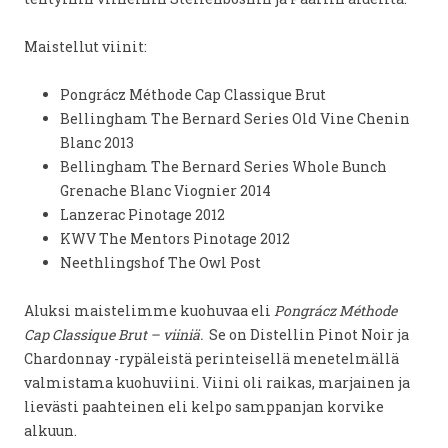
Maistellut viinit:
Pongrácz Méthode Cap Classique Brut
Bellingham The Bernard Series Old Vine Chenin
Blanc 2013
Bellingham The Bernard Series Whole Bunch
Grenache Blanc Viognier 2014
Lanzerac Pinotage 2012
KWV The Mentors Pinotage 2012
Neethlingshof The Owl Post
Aluksi maistelimme kuohuvaa eli
Pongrácz Méthode
Cap Classique Brut – viiniä.
Se on Distellin Pinot Noir ja
Chardonnay -rypäleistä perinteisellä menetelmällä
valmistama kuohuviini. Viini oli raikas, marjainen ja
lievästi paahteinen eli kelpo samppanjan korvike
alkuun.