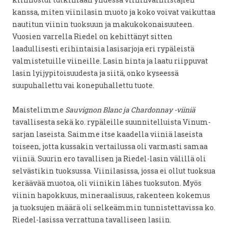
kanssa, miten viinilasin muoto ja koko voivat vaikuttaa
nautitun viinin tuoksuun ja makukokonaisuuteen.
Vuosien varrella Riedel on kehittänyt sitten
laadullisesti erihintaisia lasisarjoja eri rypäleistä
valmistetuille viineille. Lasin hinta ja laatu riippuvat
lasin lyijypitoisuudesta ja siitä, onko kyseessä
suupuhallettu vai konepuhallettu tuote.
Maistelimme
Sauvignon Blanc ja Chardonnay -viiniä
tavallisesta sekä ko. rypäleille suunnitelluista Vinum-
sarjan laseista. Saimme itse kaadella viiniä laseista
toiseen, jotta kussakin vertailussa oli varmasti samaa
viiniä. Suurin ero tavallisen ja Riedel-lasin välillä oli
selvästikin tuoksussa. Viinilasissa, jossa ei ollut tuoksua
keräävää muotoa, oli viinikin lähes tuoksuton. Myös
viinin hapokkuus, mineraalisuus, rakenteen kokemus
ja tuoksujen määrä oli selkeämmin tunnistettavissa ko.
Riedel-lasissa verrattuna tavalliseen lasiin.