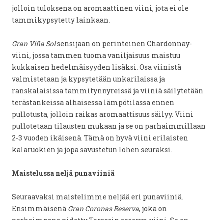
jolloin tuloksena on aromaattinen viini, jota ei ole
tammikypsytetty lainkaan.
Gran Viña Sol
sensijaan on perinteinen Chardonnay-
viini, jossa tammen tuoma vaniljaisuus maistuu
kukkaisen hedelmäisyyden lisäksi. Osa viinistä
valmistetaan ja kypsytetään unkarilaissa ja
ranskalaisissa tammitynnyreissä ja viiniä säilytetään
terästankeissa alhaisessa lämpötilassa ennen
pullotusta, jolloin raikas aromaattisuus säilyy. Viini
pullotetaan tilausten mukaan ja se on parhaimmillaan
2-3 vuoden ikäisenä. Tämä on hyvä viini erilaisten
kalaruokien ja jopa savustetun lohen seuraksi.
Maistelussa neljä punaviiniä
Seuraavaksi maistelimme neljää eri punaviiniä.
Ensimmäisenä
Gran Coronas Reserva
, joka on