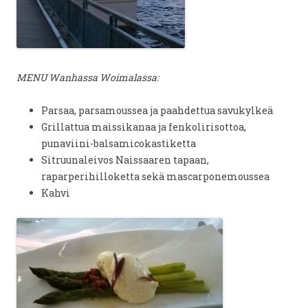
MENU Wanhassa Woimalassa:
Parsaa, parsamoussea ja paahdettua savukylkeä
Grillattua maissikanaa ja fenkolirisottoa,
punaviini-balsamicokastiketta
Sitruunaleivos Naissaaren tapaan,
raparperihilloketta sekä mascarponemoussea
Kahvi