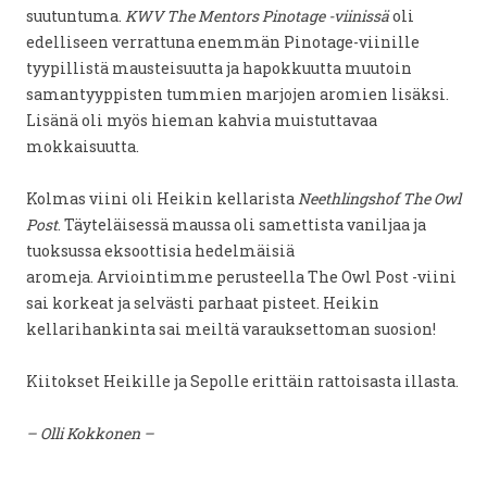
suutuntuma.
KWV The Mentors Pinotage -viinissä
oli
edelliseen verrattuna enemmän Pinotage-viinille
tyypillistä mausteisuutta ja hapokkuutta muutoin
samantyyppisten tummien marjojen aromien lisäksi.
Lisänä oli myös hieman kahvia muistuttavaa
mokkaisuutta.
Kolmas viini oli Heikin kellarista
Neethlingshof The Owl
Post
. Täyteläisessä maussa oli samettista vaniljaa ja
tuoksussa eksoottisia hedelmäisiä
aromeja. Arviointimme perusteella The Owl Post -viini
sai korkeat ja selvästi parhaat pisteet. Heikin
kellarihankinta sai meiltä varauksettoman suosion!
Kiitokset Heikille ja Sepolle erittäin rattoisasta illasta.
– Olli Kokkonen –