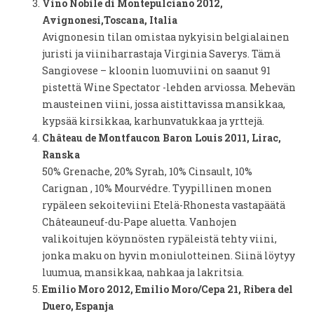
Vino Nobile di Montepulciano 2012,
Avignonesi,Toscana, Italia
Avignonesin tilan omistaa nykyisin belgialainen
juristi ja viiniharrastaja Virginia Saverys. Tämä
Sangiovese – kloonin luomuviini on saanut 91
pistettä Wine Spectator -lehden arviossa. Mehevän
mausteinen viini, jossa aistittavissa mansikkaa,
kypsää kirsikkaa, karhunvatukkaa ja yrttejä.
Château de Montfaucon Baron Louis 2011, Lirac,
Ranska
50% Grenache, 20% Syrah, 10% Cinsault, 10%
Carignan , 10% Mourvédre. Tyypillinen monen
rypäleen sekoiteviini Etelä-Rhonesta vastapäätä
Châteauneuf-du-Pape aluetta. Vanhojen
valikoitujen köynnösten rypäleistä tehty viini,
jonka maku on hyvin moniulotteinen. Siinä löytyy
luumua, mansikkaa, nahkaa ja lakritsia.
Emilio Moro 2012, Emilio Moro/Cepa 21, Ribera del
Duero, Espanja