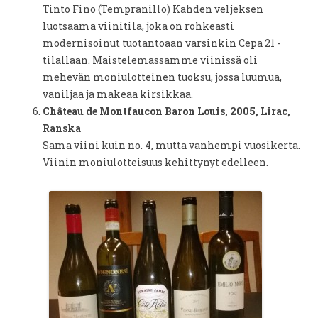
Tinto Fino (Tempranillo) Kahden veljeksen
luotsaama viinitila, joka on rohkeasti
modernisoinut tuotantoaan varsinkin Cepa 21 -
tilallaan. Maistelemassamme viinissä oli
mehevän moniulotteinen tuoksu, jossa luumua,
vaniljaa ja makeaa kirsikkaa.
Château de Montfaucon Baron Louis, 2005, Lirac,
Ranska
Sama viini kuin no. 4, mutta vanhempi vuosikerta.
Viinin moniulotteisuus kehittynyt edelleen.