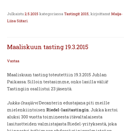
Julkaistu
2.5.2015
kategoriassa
Tastingit 2015
, kirjoittanut
Maija-
Liisa Siitari
.
Maaliskuun tasting 19.3.2015
Vastaa
Maaliskuun tasting toteutettiin 19.3.2015 Juhlan
Paikassa. Silloin testasimme, onko lasilla väliä!
Tastingiin osallistui 23 jäsentä.
Jukka Orasjärvi
Decanterin edustajana piti meille
mielenkiintoisen
Riedel-lasitastingin
. Jukka kertoi
aluksi 300 vuotta toimineesta itävaltalaisesta
lasituotteiden valmistajasta Riedel-yrityksestä, joka
kiinnostui tutkimaan yhdessä viininvalmistajien