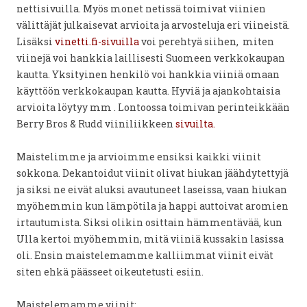
nettisivuilla. Myös monet netissä toimivat viinien
välittäjät julkaisevat arvioita ja arvosteluja eri viineistä.
Lisäksi
vinetti.fi-sivuilla
voi perehtyä siihen, miten
viinejä voi hankkia laillisesti Suomeen verkkokaupan
kautta. Yksityinen henkilö voi hankkia viiniä omaan
käyttöön verkkokaupan kautta. Hyviä ja ajankohtaisia
arvioita löytyy mm . Lontoossa toimivan perinteikkään
Berry Bros & Rudd viiniliikkeen
sivuilta.
Maistelimme ja arvioimme ensiksi kaikki viinit
sokkona. Dekantoidut viinit olivat hiukan jäähdytettyjä
ja siksi ne eivät aluksi avautuneet laseissa, vaan hiukan
myöhemmin kun lämpötila ja happi auttoivat aromien
irtautumista. Siksi olikin osittain hämmentävää, kun
Ulla kertoi myöhemmin, mitä viiniä kussakin lasissa
oli. Ensin maistelemamme kalliimmat viinit eivät
siten ehkä päässeet oikeutetusti esiin.
Maistelemamme viinit: