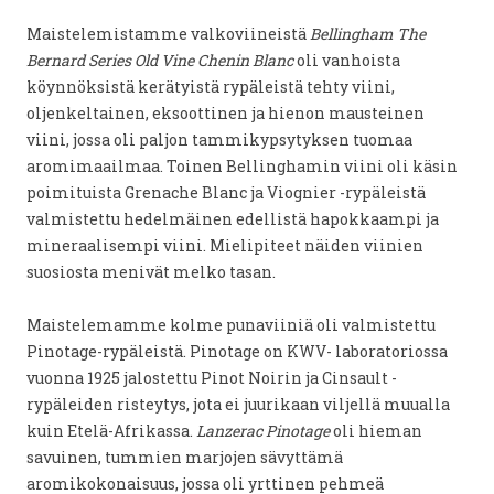
Maistelemistamme valkoviineistä
Bellingham The
Bernard Series Old Vine Chenin Blanc
oli vanhoista
köynnöksistä kerätyistä rypäleistä tehty viini,
oljenkeltainen, eksoottinen ja hienon mausteinen
viini, jossa oli paljon tammikypsytyksen tuomaa
aromimaailmaa. Toinen Bellinghamin viini oli käsin
poimituista Grenache Blanc ja Viognier -rypäleistä
valmistettu hedelmäinen edellistä hapokkaampi ja
mineraalisempi viini. Mielipiteet näiden viinien
suosiosta menivät melko tasan.
Maistelemamme kolme punaviiniä oli valmistettu
Pinotage-rypäleistä. Pinotage on KWV- laboratoriossa
vuonna 1925 jalostettu Pinot Noirin ja Cinsault -
rypäleiden risteytys, jota ei juurikaan viljellä muualla
kuin Etelä-Afrikassa.
Lanzerac Pinotage
oli hieman
savuinen, tummien marjojen sävyttämä
aromikokonaisuus, jossa oli yrttinen pehmeä