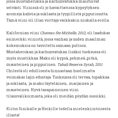
jossa mustaherukka ja karhunvatukka maistuivat
selvästi. Viinissä oli jo havaittavissa kypsytyksen
aromeja kahvia ja suklaata ja tyypillistä pippurisuutta.
Tämä viini oli illan voittaja vaikkakin niukalla erolla.
Kalifornian viini
Chateau Ste Michelle, 2012
, oli laadukas
esimerkki viinistä, jossa vanhan ja uuden maailman
kokemuksia on tavoiteltu samaan pulloon.
Mustaherukan ja karhunvatukan lisäksi tuoksussa oli
myös mustikkaa. Maku oli kypsä, pehmeä ,pitkä,
mausteinen ja pippurinen.
Tabali Reserva Syrah, 2011
Chilestä oli edullisesta hinnastaan huolimatta
voimakas lajin edustaja. Tuoksussa oli tervaa, tupakkaa
ja suklaata, ja maku täyteläinen, marjainen ja
mausteinen. Hyvä tasapainoinen viini
tilausvalikoimasta, joka oli meidän pöydän suosikki.
Kiitos Sinikalle ja Heikille todella mielenkiintoisesta
illasta!