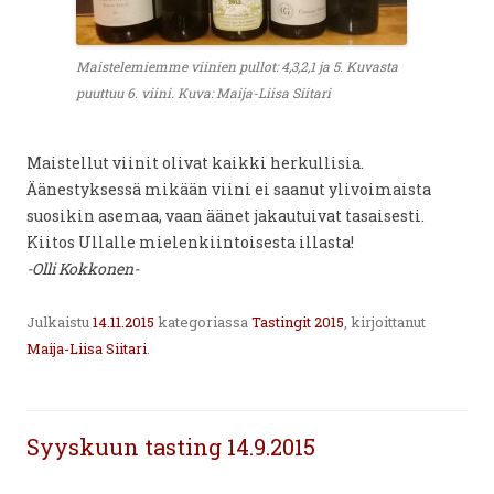
Maistelemiemme viinien pullot: 4,3,2,1 ja 5. Kuvasta
puuttuu 6. viini. Kuva: Maija-Liisa Siitari
Maistellut viinit olivat kaikki herkullisia.
Äänestyksessä mikään viini ei saanut ylivoimaista
suosikin asemaa, vaan äänet jakautuivat tasaisesti.
Kiitos Ullalle mielenkiintoisesta illasta!
-Olli Kokkonen-
Julkaistu
14.11.2015
kategoriassa
Tastingit 2015
, kirjoittanut
Maija-Liisa Siitari
.
Syyskuun tasting 14.9.2015