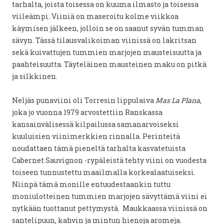
tarhalta, joista toisessa on kuuma ilmasto ja toisessa
viileämpi. Viiniä on maseroitu kolme viikkoa
käymisen jälkeen, jolloin se on saanut syvän tumman
sävyn. Tässä tilausvalikoiman viinissä on lakritsan
sekä kuivattujen tummien marjojen mausteisuutta ja
paahteisuutta. Täyteläinen mausteinen maku on pitkä
ja silkkinen.
Neljäs punaviini oli Torresin lippulaiva
Mas La Plana
,
joka jo vuonna 1979 arvostettiin Ranskassa
kansainvälisessä kilpailussa samanarvoiseksi
kuuluisien viinimerkkien rinnalla. Perinteitä
noudattaen tämä pieneltä tarhalta kasvatetuista
Cabernet Sauvignon -rypäleistä tehty viini on vuodesta
toiseen tunnustettu maailmalla korkealaatuiseksi.
Niinpä tämä monille entuudestaankin tuttu
moniulotteinen tummien marjojen sävyttämä viini ei
nytkään tuottanut pettymystä. Maukkaassa viinissä on
santelipuun, kahvin ja mintun hienoja aromeja.