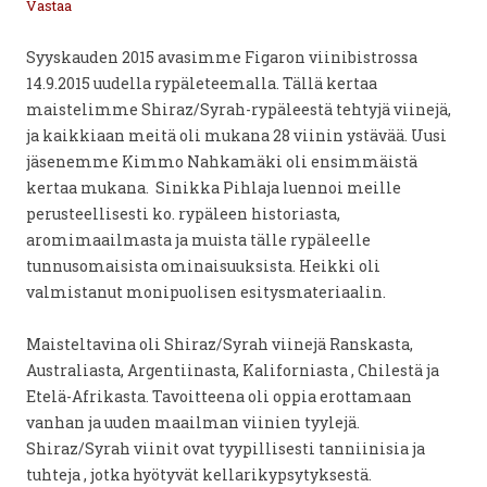
Vastaa
Syyskauden 2015 avasimme Figaron viinibistrossa
14.9.2015 uudella rypäleteemalla. Tällä kertaa
maistelimme Shiraz/Syrah-rypäleestä tehtyjä viinejä,
ja kaikkiaan meitä oli mukana 28 viinin ystävää. Uusi
jäsenemme Kimmo Nahkamäki oli ensimmäistä
kertaa mukana. Sinikka Pihlaja luennoi meille
perusteellisesti ko. rypäleen historiasta,
aromimaailmasta ja muista tälle rypäleelle
tunnusomaisista ominaisuuksista. Heikki oli
valmistanut monipuolisen esitysmateriaalin.
Maisteltavina oli Shiraz/Syrah viinejä Ranskasta,
Australiasta, Argentiinasta, Kaliforniasta , Chilestä ja
Etelä-Afrikasta. Tavoitteena oli oppia erottamaan
vanhan ja uuden maailman viinien tyylejä.
Shiraz/Syrah viinit ovat tyypillisesti tanniinisia ja
tuhteja , jotka hyötyvät kellarikypsytyksestä.