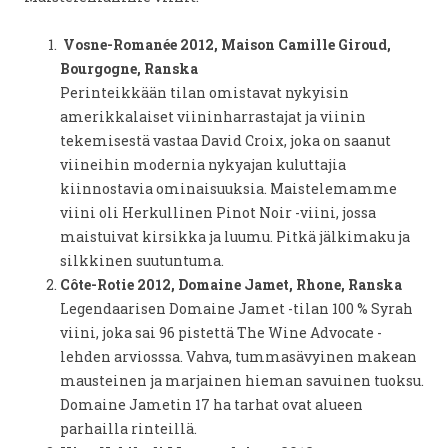
Vosne-Romanée 2012, Maison Camille Giroud,
Bourgogne, Ranska
Perinteikkään tilan omistavat nykyisin
amerikkalaiset viininharrastajat ja viinin
tekemisestä vastaa David Croix, joka on saanut
viineihin modernia nykyajan kuluttajia
kiinnostavia ominaisuuksia. Maistelemamme
viini oli Herkullinen Pinot Noir -viini, jossa
maistuivat kirsikka ja luumu. Pitkä jälkimaku ja
silkkinen suutuntuma.
Côte-Rotie 2012, Domaine Jamet, Rhone, Ranska
Legendaarisen Domaine Jamet -tilan 100 % Syrah
viini, joka sai 96 pistettä The Wine Advocate -
lehden arviosssa. Vahva, tummasävyinen makean
mausteinen ja marjainen hieman savuinen tuoksu.
Domaine Jametin 17 ha tarhat ovat alueen
parhailla rinteillä.