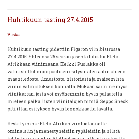
Huhtikuun tasting 27.4.2015
Vastaa
Huhtikuun tasting pidettiin Figaron viinibistrossa
27.4.2015. Yhteensä 26 seuran jäsentä tutustui Etelä-
Afrikkaan viinimaana. Heikki Puolakka oli
valmistellut monipuolisen esitysmateriaalin alueen
maantiedosta, ilmastosta, historiasta ja maisemista
viinin valmistuksen kannalta. Mukaan saimme myös
viinikartan, josta voi myöhemmin hyvin palautella
mieleen paikallisten viinitalojen nimiä. Seppo Sneck
piti illan esityksen hyvin lennokkaalla tavalla.
Keskityimme Etelä-Afrikan viintuotannolle
ominaisiin ja menestyneisiin rypäleisiin ja niistä
tehtyihin viineihin Stellenboshin ja Paarlin alueilta.